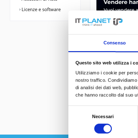
Licenze e software
Consenso
Questo sito web utilizza i c
DESCRIZIONE
Utilizziamo i cookie per perso
nostro traffico. Condividiamo 
di analisi dei dati web, pubbl
Cisco2851-V3PN/
che hanno raccolto dal suo uti
2851 V3PN Bundle 
Selezione
Necessari
del
consenso