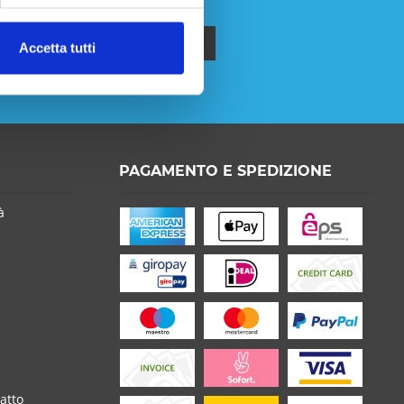
Accetta tutti
formativa sulla privacy
.
PAGAMENTO E SPEDIZIONE
o la
Privacy Policy
capire e accettare*
on * sono obbligatori
à
atto