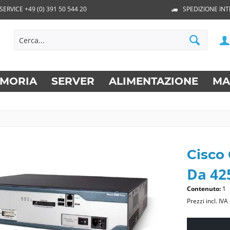
SERVICE +49 (0) 391 50 544 20
SPEDIZIONE IN
MORIA
SERVER
ALIMENTAZIONE
MA
Cisco
Da 425
Contenuto:
1
Prezzi incl. IVA