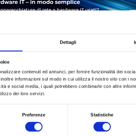
Dettagli
ookie
LEASING
SERVICE
SICUREZZA DEL PRODOTTO
nalizzare contenuti ed annunci, per fornire funzionalità dei socia
inoltre informazioni sul modo in cui utilizza il nostro sito con i 
icità e social media, i quali potrebbero combinarle con altre inform
K9 |
lizzo dei loro servizi.
- Router - Sprach- / Faxmodul
Preferenze
Statistiche