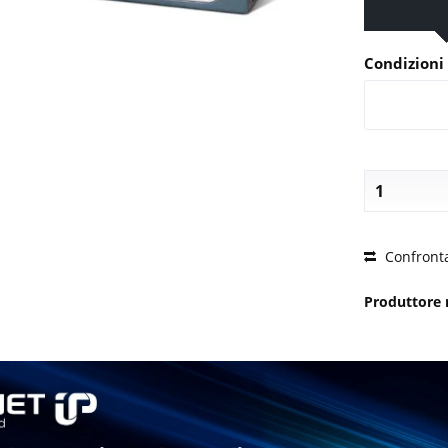
Condizioni 
PREZZO
Confront
Produttore 