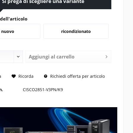
Si prega di scegliere una variante
dell'articolo
nuovo
ricondizionato
Aggiungi al carrello
 RICHIESTO
a
Ricorda
Richiedi offerta per articolo
n.
CISCO2851-V3PN/K9