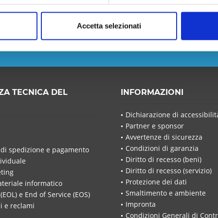
 non perdere nessuna notizia o
Accetta selezionati
Ho letto la
in
ZA TECNICA DEL
INFORMAZIONI
Ho lett
I campi c
Dichiarazione di accessibilit
Invia a
Partner e sponsor
Avvertenze di sicurezza
Condizioni di garanzia
 di spedizione e pagamento
Diritto di recesso (beni)
ividuale
Diritto di recesso (servizio)
ting
Protezione dei dati
ateriale informatico
Smaltimento e ambiente
 (EOL) e End of Service (EOS)
Impronta
i e reclami
Condizioni Generali di Contr