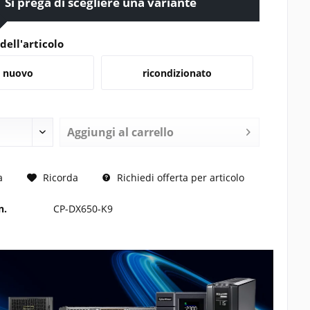
Si prega di scegliere una variante
dell'articolo
nuovo
ricondizionato
Aggiungi al carrello
 RICHIESTO
a
Ricorda
Richiedi offerta per articolo
n.
CP-DX650-K9