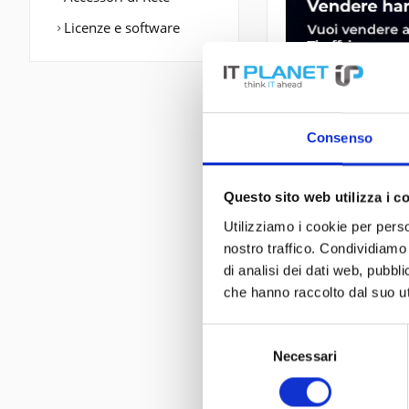
Licenze e software
Consenso
Questo sito web utilizza i c
DESCRIZIONE
Utilizziamo i cookie per perso
nostro traffico. Condividiamo 
CP-DX650-K9 |
di analisi dei dati web, pubbl
che hanno raccolto dal suo uti
CP-DX650-K9 - WL
Selezione
Necessari
del
consenso