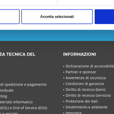
Accetta selezionati
 non perdere nessuna notizia o
Ho letto la
in
Ho lett
ZA TECNICA DEL
INFORMAZIONI
I campi c
Invia a
Dichiarazione di accessibilit
Partner e sponsor
Avvertenze di sicurezza
Condizioni di garanzia
 di spedizione e pagamento
Diritto di recesso (beni)
ividuale
Diritto di recesso (servizio)
ting
Protezione dei dati
ateriale informatico
Smaltimento e ambiente
 (EOL) e End of Service (EOS)
Impronta
i e reclami