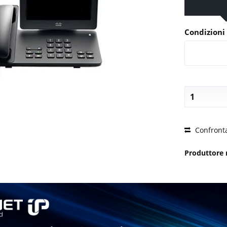
Condizioni 
PREZZO
Confront
Produttore 