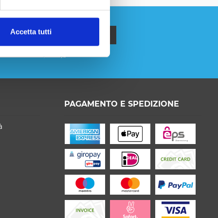
Accetta tutti
formativa sulla privacy
.
o la
Privacy Policy
capire e accettare*
PAGAMENTO E SPEDIZIONE
on * sono obbligatori
à