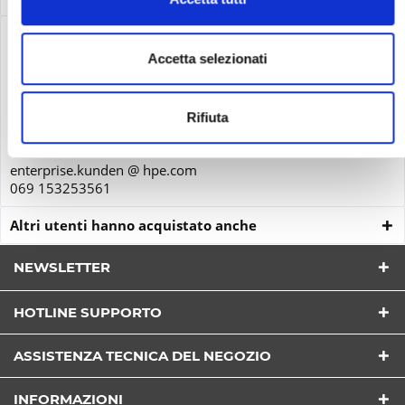
Sicurezza del prodotto
Accetta selezionati
Hewlett-Packard GmbH
Herrenberger Str. 140
71034
Rifiuta
Böblingen
Deutschland
enterprise.kunden @ hpe.com
069 153253561
Altri utenti hanno acquistato anche
NEWSLETTER
HOTLINE SUPPORTO
Ho letto la
Privacy Policy
capire e accettare*
ASSISTENZA TECNICA DEL NEGOZIO
I campi con * sono obbligatori
INFORMAZIONI
Invia a