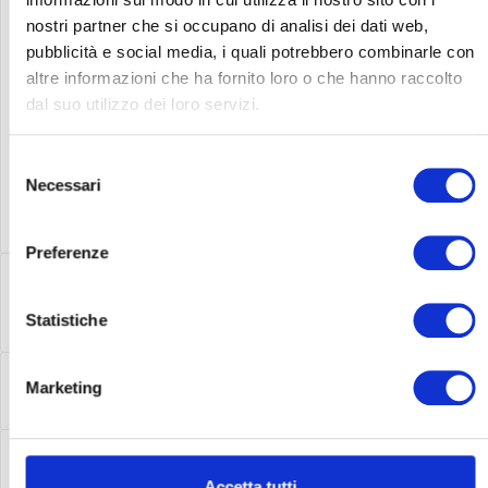
nostri partner che si occupano di analisi dei dati web,
Produttore n.
652503-B21
pubblicità e social media, i quali potrebbero combinarle con
altre informazioni che ha fornito loro o che hanno raccolto
dal suo utilizzo dei loro servizi.
Selezione
Necessari
del
consenso
Preferenze
Descrizione
652503-B21 | Benötigen Sie einen 10-Gbit-Ethernet-Adapter,
Statistiche
der hohe Leistung bei geringem...
altro
Leasing
Marketing
Leasing
altro
Service
Service
altro
Accetta tutti