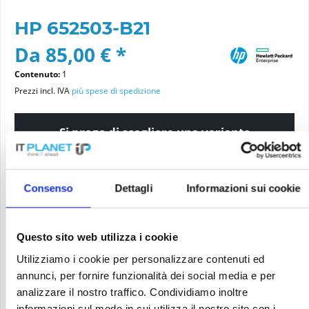
HP 652503-B21
Da 85,00 € *
Contenuto:
1
Prezzi incl. IVA
più spese di spedizione
Si prega di scegliere una variante
Condizioni dell'articolo
Consenso
Dettagli
Informazioni sui cookie
nuovo
ricondizionato
Questo sito web utilizza i cookie
Utilizziamo i cookie per personalizzare contenuti ed
Aggiungi al carrello
annunci, per fornire funzionalità dei social media e per
analizzare il nostro traffico. Condividiamo inoltre
PREZZO RICHIESTO
Ricorda
Richiedi offerta per articolo
informazioni sul modo in cui utilizza il nostro sito con i