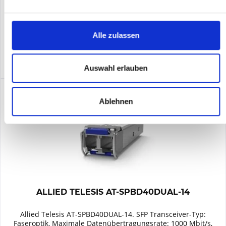
Merken
Alle zulassen
DETAILS
Auswahl erlauben
Ablehnen
ALLIED TELESIS AT-SPBD40DUAL-14
Allied Telesis AT-SPBD40DUAL-14. SFP Transceiver-Typ:
Faseroptik, Maximale Datenübertragungsrate: 1000 Mbit/s,