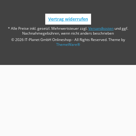
Vertrag widerrufen
* Alle Preise inkl. gesetzl. Mehrwertsteuer zzgl.
Versandkosten
und ggf.
Nachnahmegebühren, wenn nicht anders beschrieben
© 2026 IT-Planet GmbH Onlineshop - All Rights Reserved. Theme by
ThemeWare®