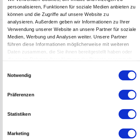
personalisieren, Funktionen für soziale Medien anbieten zu
können und die Zugriffe auf unsere Website zu
analysieren. Außerdem geben wir Informationen zu Ihrer
Verwendung unserer Website an unsere Partner für soziale
Medien, Werbung und Analysen weiter. Unsere Partner
führen diese Informationen möglicherweise mit weiteren
Daten zusammen, die Sie ihnen bereitgestellt haben oder
die sie im Rahmen Ihrer Nutzung der Dienste gesammelt
haben.
Einwilligungsauswahl
Notwendig
ALLIED TELESIS AT-SPBD20LC/I-14
Präferenzen
Allied Telesis AT-SPBD20LC/I-14. SFP Transceiver-Typ:
Faseroptik, Maximale Datenübertragungsrate: 1000 Mbit/s,
Statistiken
Schnittstelle: SFP. Produktfarbe: Silber, Gehäusematerial:
Metall. Menge pro Packung: 1 Stück(e)
Inhalt
1
Marketing
393,45 €