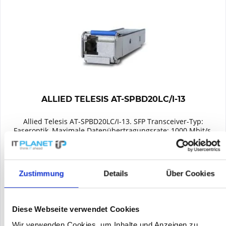
ALLIED TELESIS AT-SPBD20LC/I-13
Allied Telesis AT-SPBD20LC/I-13. SFP Transceiver-Typ:
Faseroptik, Maximale Datenübertragungsrate: 1000 Mbit/s,
Schnittstelle: SFP. Produktfarbe: Silber. Menge pro Packung: 1
Stück(e)
Inhalt
1
393,45 €
Zustimmung
Details
Über Cookies
Merken
Diese Webseite verwendet Cookies
DETAILS
Wir verwenden Cookies, um Inhalte und Anzeigen zu