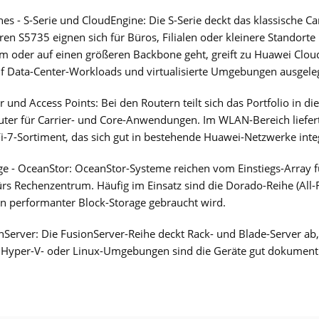
es - S-Serie und CloudEngine: Die S-Serie deckt das klassische
ren S5735 eignen sich für Büros, Filialen oder kleinere Standorte
 oder auf einen größeren Backbone geht, greift zu Huawei Clou
uf Data-Center-Workloads und virtualisierte Umgebungen ausgeleg
und Access Points: Bei den Routern teilt sich das Portfolio in di
ter für Carrier- und Core-Anwendungen. Im WLAN-Bereich liefer
Fi-7-Sortiment, das sich gut in bestehende Huawei-Netzwerke integ
e - OceanStor: OceanStor-Systeme reichen vom Einstiegs-Array f
rs Rechenzentrum. Häufig im Einsatz sind die Dorado-Reihe (All
n performanter Block-Storage gebraucht wird.
Server: Die FusionServer-Reihe deckt Rack- und Blade-Server ab
Hyper-V- oder Linux-Umgebungen sind die Geräte gut dokumentie