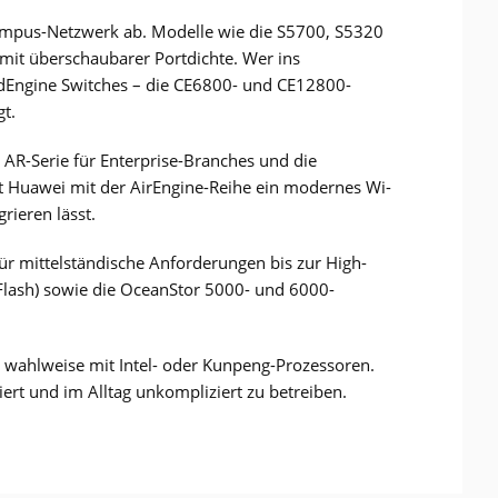
 Campus-Netzwerk ab. Modelle wie die S5700, S5320
 mit überschaubarer Portdichte. Wer ins
dEngine Switches – die CE6800- und CE12800-
t.
e AR-Serie für Enterprise-Branches und die
t Huawei mit der AirEngine-Reihe ein modernes Wi-
rieren lässt.
ür mittelständische Anforderungen bis zur High-
-Flash) sowie die OceanStor 5000- und 6000-
, wahlweise mit Intel- oder Kunpeng-Prozessoren.
rt und im Alltag unkompliziert zu betreiben.