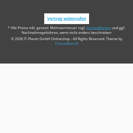
Vertrag widerrufen
* Alle Preise inkl. gesetzl. Mehrwertsteuer zzgl.
Versandkosten
und ggf.
Nachnahmegebühren, wenn nicht anders beschrieben
© 2026 IT-Planet GmbH Onlineshop - All Rights Reserved. Theme by
ThemeWare®