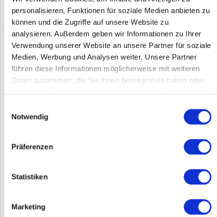
personalisieren, Funktionen für soziale Medien anbieten zu
können und die Zugriffe auf unsere Website zu
analysieren. Außerdem geben wir Informationen zu Ihrer
Verwendung unserer Website an unsere Partner für soziale
Medien, Werbung und Analysen weiter. Unsere Partner
führen diese Informationen möglicherweise mit weiteren
Daten zusammen, die Sie ihnen bereitgestellt haben oder
die sie im Rahmen Ihrer Nutzung der Dienste gesammelt
haben.
Einwilligungsauswahl
Notwendig
HUAWEI 02311CXH
Präferenzen
Huawei 4xGE Interface Card I350 PCI Express 2.0 - 1.000 Mbps
Statistiken
Inhalt
1
Marketing
Preis auf Anfrage