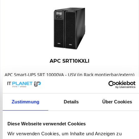
APC SRT10KXLI
APC Smart-UPS SRT 10000VA - USV (in Rack montierbar/extern)
- Wechselstrom 230 V - 10 kW - 10000 VA - Ethernet 10/100,
USB - Ausgangsanschlüsse: 14 - 6U - Schwarz - für P/N:
SRT192BPUS, SRT192RMBP2US, SRT192RMBPUS, SRT6KXLTUS,...
Inhalt
1
Zustimmung
Details
Über Cookies
6.240,85 €
Merken
Diese Webseite verwendet Cookies
Wir verwenden Cookies, um Inhalte und Anzeigen zu
DETAILS