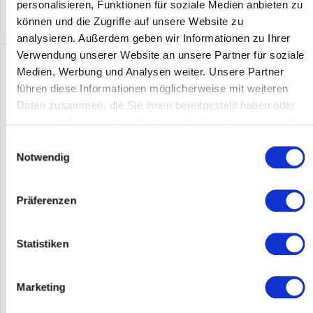
personalisieren, Funktionen für soziale Medien anbieten zu
können und die Zugriffe auf unsere Website zu
analysieren. Außerdem geben wir Informationen zu Ihrer
Verwendung unserer Website an unsere Partner für soziale
Medien, Werbung und Analysen weiter. Unsere Partner
führen diese Informationen möglicherweise mit weiteren
Daten zusammen, die Sie ihnen bereitgestellt haben oder
die sie im Rahmen Ihrer Nutzung der Dienste gesammelt
haben.
Einwilligungsauswahl
Notwendig
Präferenzen
APC SRTL1000RMXLI-NC
1 kVA - 230 V - 50/60 Hz - 8x IEC 320 C13 - IEC-320 C14 - Li-ion -
Statistiken
RJ-45 10/100 Base-T - RJ-45 Serial - Smart-Slot - USB - 3U - IP20
- 432x590x128 mm
Marketing
Inhalt
1
3.042,00 €