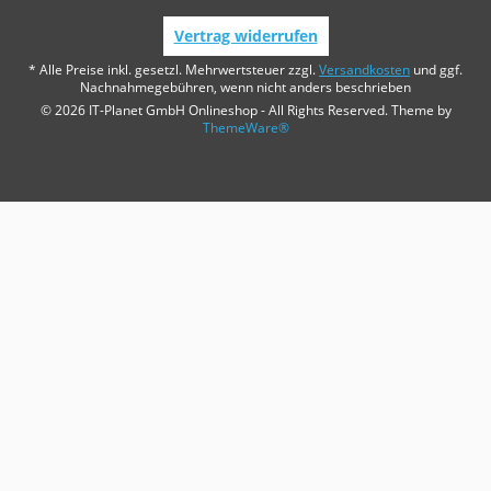
Vertrag widerrufen
* Alle Preise inkl. gesetzl. Mehrwertsteuer zzgl.
Versandkosten
und ggf.
Nachnahmegebühren, wenn nicht anders beschrieben
© 2026 IT-Planet GmbH Onlineshop - All Rights Reserved. Theme by
ThemeWare®