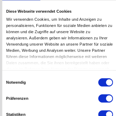
Diese Webseite verwendet Cookies
Wir verwenden Cookies, um Inhalte und Anzeigen zu
personalisieren, Funktionen für soziale Medien anbieten zu
können und die Zugriffe auf unsere Website zu
analysieren. Außerdem geben wir Informationen zu Ihrer
Verwendung unserer Website an unsere Partner für soziale
CISCO WS-C2960+48PST-S
Medien, Werbung und Analysen weiter. Unsere Partner
führen diese Informationen möglicherweise mit weiteren
WS-C2960+48PST-S | Eine grundlegende Komponente eines
Daten zusammen, die Sie ihnen bereitgestellt haben oder
Unternehmensnetzwerks ist die LAN-Switching-Infrastruktur,
die Anwender, Applikationen und Kommunikationssysteme
die sie im Rahmen Ihrer Nutzung der Dienste gesammelt
untereinander verbindet. Seit 1995 ist Cisco Systems führend
haben.
Einwilligungsauswahl
bei der...
Inhalt
1
Notwendig
139,00 €
Merken
Präferenzen
DETAILS
Statistiken