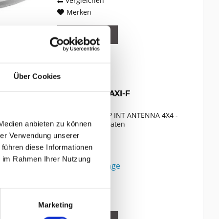
Vergleichen
Merken
DETAILS
Über Cookies
CISCO C9120AXI-F
CAT 802.11AX AP INT ANTENNA 4X4 -
Kabel - Digital/Daten
 Medien anbieten zu können
hrer Verwendung unserer
 führen diese Informationen
Inhalt
1
ie im Rahmen Ihrer Nutzung
Preis auf Anfrage
Vergleichen
Merken
Marketing