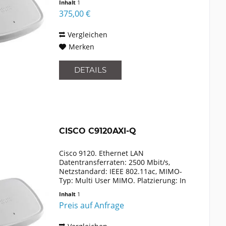
Inhalt
1
375,00 €
Vergleichen
Merken
DETAILS
CISCO C9120AXI-Q
Cisco 9120. Ethernet LAN
Datentransferraten: 2500 Mbit/s,
Netzstandard: IEEE 802.11ac, MIMO-
Typ: Multi User MIMO. Platzierung: In
Wand, Produktfarbe: Grau.
Inhalt
1
Antennentyp: Intern. Breite: 216 mm,
Preis auf Anfrage
Tiefe: 216 mm, Höhe: 43 mm. Anzahl...