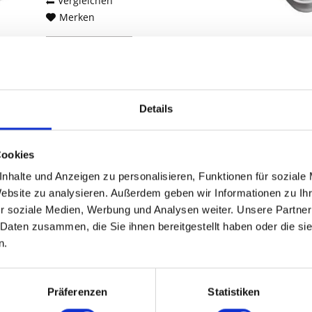
Vergleichen
Merken
DETAILS
Details
CISCO C9120AXE-F
Cookies
CATALYST 802.11AX AP EXTERNAL -
Kabel - Bluetooth 5.0
nhalte und Anzeigen zu personalisieren, Funktionen für soziale
Website zu analysieren. Außerdem geben wir Informationen zu I
r soziale Medien, Werbung und Analysen weiter. Unsere Partner
Inhalt
1
 Daten zusammen, die Sie ihnen bereitgestellt haben oder die s
Preis auf Anfrage
n.
Vergleichen
Merken
Präferenzen
Statistiken