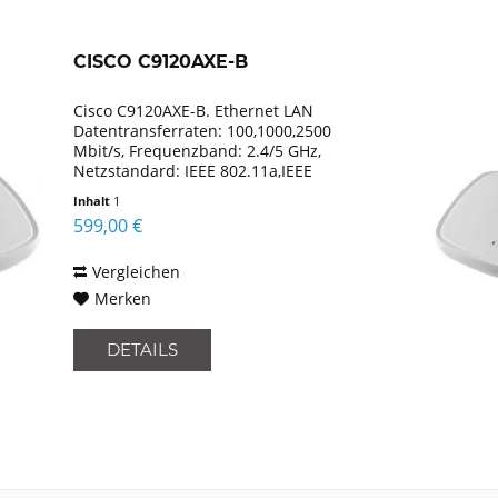
CISCO C9120AXE-B
Cisco C9120AXE-B. Ethernet LAN
Datentransferraten: 100,1000,2500
Mbit/s, Frequenzband: 2.4/5 GHz,
Netzstandard: IEEE 802.11a,IEEE
802.11ac,IEEE 802.11ax,IEEE
Inhalt
1
802.11b,IEEE 802.11g,IEEE 802.11n,IEEE
599,00 €
802.3,IEEE.... Unterstützte...
Vergleichen
Merken
DETAILS