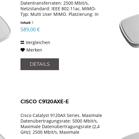
Datentransferraten: 2500 Mbit/s,
Netzstandard: IEEE 802.11ac, MIMO-
Typ: Multi User MIMO. Platzierung: In
Wand, Produktfarbe: Grau.
Inhalt
1
Antennentyp: Intern. Breite: 216 mm,
589,00 €
Tiefe: 216 mm, Höhe: 43 mm. Anzahl...
Vergleichen
Merken
DETAILS
CISCO C9120AXE-E
Cisco Catalyst 9120AX Series. Maximale
Datenübertragungsrate: 5000 Mbit/s,
Maximale Datenübertragungsrate (2,4
GHz): 2500 Mbit/s, Maximale
Datenübertragungsrate (5 GHz): 5000