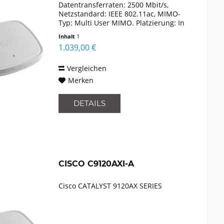
Datentransferraten: 2500 Mbit/s,
Netzstandard: IEEE 802.11ac, MIMO-
Typ: Multi User MIMO. Platzierung: In
Wand, Produktfarbe: Grau.
Inhalt
1
Antennentyp: Intern. Breite: 216 mm,
1.039,00 €
Tiefe: 216 mm, Höhe: 43 mm. Anzahl...
Vergleichen
Merken
DETAILS
CISCO C9120AXI-A
Cisco CATALYST 9120AX SERIES