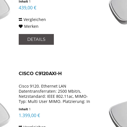
Inhalt
1
Mbit/s. Unterstützte
439,00 €
Sicherheitsalgorithmen: AES, EAP,...
Vergleichen
Merken
DETAILS
CISCO C9120AXI-H
Cisco 9120. Ethernet LAN
Datentransferraten: 2500 Mbit/s,
Netzstandard: IEEE 802.11ac, MIMO-
Typ: Multi User MIMO. Platzierung: In
Wand, Produktfarbe: Grau.
Inhalt
1
Antennentyp: Intern. Breite: 216 mm,
1.399,00 €
Tiefe: 216 mm, Höhe: 43 mm. Anzahl...