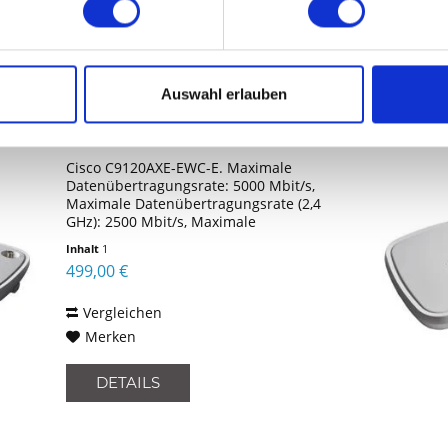
DETAILS
Auswahl erlauben
CISCO C9120AXE-EWC-E
Cisco C9120AXE-EWC-E. Maximale
Datenübertragungsrate: 5000 Mbit/s,
Maximale Datenübertragungsrate (2,4
GHz): 2500 Mbit/s, Maximale
Datenübertragungsrate (5 GHz): 5000
Inhalt
1
Mbit/s. Unterstützte
499,00 €
Sicherheitsalgorithmen: AES, EAP, EAP-
GTC,...
Vergleichen
Merken
DETAILS