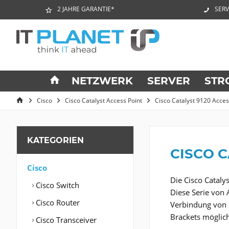
2 JAHRE GARANTIE*
SERV
NETZWERK
SERVER
STR
Cisco
Cisco Catalyst Access Point
Cisco Catalyst 9120 Acces
KATEGORIEN
CISCO C
Cisco
Die Cisco Cataly
Cisco Switch
Diese Serie von 
Cisco Router
Verbindung von b
Brackets möglich
Cisco Transceiver