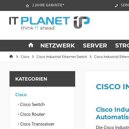
2 JAHRE GARANTIE*
SERV
NETZWERK
SERVER
STR
Cisco
Cisco Industrial Ethernet Switch
Cisco Industrial Ethe
KATEGORIEN
CISCO I
Cisco
Cisco Switch
Cisco Indu
Cisco Router
Automatis
Cisco Transceiver
Die Cisco Indust