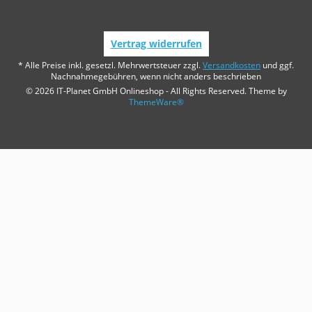
Vertrag widerrufen
* Alle Preise inkl. gesetzl. Mehrwertsteuer zzgl.
Versandkosten
und ggf.
Nachnahmegebühren, wenn nicht anders beschrieben
© 2026 IT-Planet GmbH Onlineshop - All Rights Reserved. Theme by
ThemeWare®