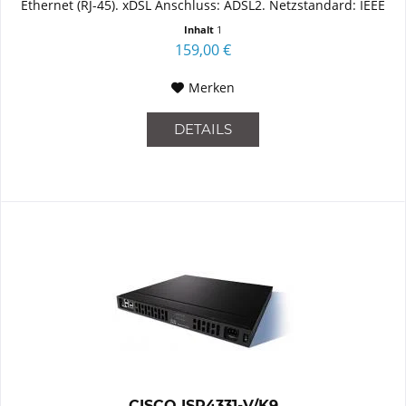
Ethernet (RJ-45). xDSL Anschluss: ADSL2. Netzstandard: IEEE
802.1Q,IEEE 802.1ag,IEEE...
Inhalt
1
159,00 €
Merken
DETAILS
CISCO ISR4331-V/K9