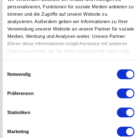
personalisieren, Funktionen für soziale Medien anbieten zu
können und die Zugriffe auf unsere Website zu
analysieren. Außerdem geben wir Informationen zu Ihrer
Verwendung unserer Website an unsere Partner für soziale
Medien, Werbung und Analysen weiter. Unsere Partner
führen diese Informationen möglicherweise mit weiteren
Daten zusammen, die Sie ihnen bereitgestellt haben oder
die sie im Rahmen Ihrer Nutzung der Dienste gesammelt
haben.
Einwilligungsauswahl
Notwendig
CISCO ISR4431-SEC/K9
Präferenzen
ISR4431-SEC/K9 | Cisco ISR4431-SEC/K9. Software-Typ: Lizenz
Statistiken
Inhalt
1
Marketing
200,00 €