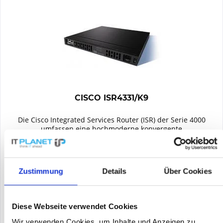
CISCO ISR4331/K9
Die Cisco Integrated Services Router (ISR) der Serie 4000
umfassen eine hochmoderne konvergente
Zweigstellenplattform mit branchenführenden Netzwerk-,
Computing- und WAN-Services. Diese Router ermöglichen eine
nahtlose Erweiterung von...
Inhalt
1
110,00 €
Zustimmung
Details
Über Cookies
Merken
Diese Webseite verwendet Cookies
DETAILS
Wir verwenden Cookies, um Inhalte und Anzeigen zu