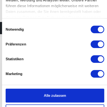
Medien, Werbung und Analysen weiter. Unsere Partner
führen diese Informationen möglicherweise mit weiteren
Daten zusammen, die Sie ihnen bereitgestellt haben oder
die sie im Rahmen Ihrer Nutzung der Dienste gesammelt
haben.
Einwilligungsauswahl
Datalogic Hand-Held-Scanner
Notwendig
Präferenzen
Statistiken
Marketing
Alle zulassen