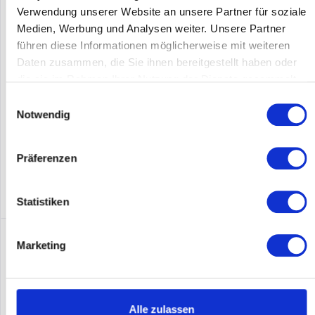
Verwendung unserer Website an unsere Partner für soziale
Access Point Allgemein Maximale Datenübertragungsrate 5950
Medien, Werbung und Analysen weiter. Unsere Partner
Mbit/s Maximale Datenübertragungsrate (2,4 GHz) 1150 Mbit/s
führen diese Informationen möglicherweise mit weiteren
2,4 GHz Ja Maximale Datenübertragungsrate (5 GHz) 4800
Daten zusammen, die Sie ihnen bereitgestellt haben oder
Mbit/s 5 GHz Ja Unterstützte Sicherheitsalgorithmen...
die sie im Rahmen Ihrer Nutzung der Dienste gesammelt
Inhalt
1
haben.
830,00 €
Einwilligungsauswahl
Notwendig
Merken
Präferenzen
DETAILS
Statistiken
Marketing
Alle zulassen