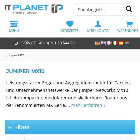
MENÜ
MERKZETTEL
MEIN KONTO
WARENKORB
SERVICE +49 (0) 391 50 544 20
Juniper MX10
JUNIPER MX10
Leistungsstarker Edge- und Aggregationsrouter für Carrier-
und Unternehmensnetzwerke Der Juniper Networks MX10
ist ein kompakter, modularer und skalierbarer Router aus
der renommierten MX-Serie....
mehr erfahren »
Filtern