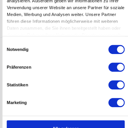
analysieren. Außerdem geben wir Informationen zu Ihrer
Merken
Verwendung unserer Website an unsere Partner für soziale
DETAILS
Medien, Werbung und Analysen weiter. Unsere Partner
führen diese Informationen möglicherweise mit weiteren
Daten zusammen, die Sie ihnen bereitgestellt haben oder
die sie im Rahmen Ihrer Nutzung der Dienste gesammelt
haben.
Einwilligungsauswahl
Notwendig
Präferenzen
Statistiken
JUNIPER NETWORKS MX10-T-DC
Marketing
Juniper MX10-T-DC - Router - Router