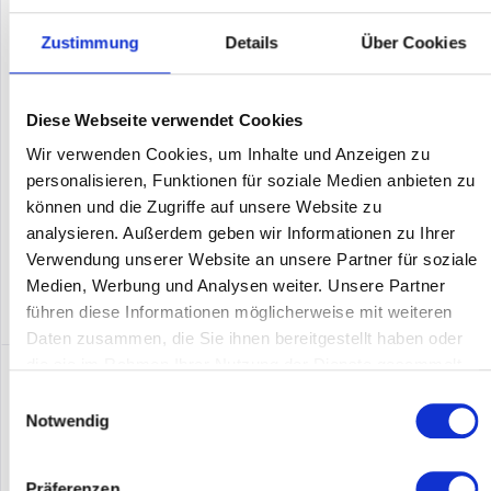
Zustimmung
Details
Über Cookies
NETGEAR Orbi 970 Series Quad-Band WiFi 7, 2-Pack.
Produktfarbe: Grau, Antennentyp: Intern, Produkttyp: Mesh-
Satellit. WLAN-Band: Quad-band (2.4 GHz / 5 GHz-1 / 5 GHz-2 /
6 GHz), Top WLAN-Standard: Wi-Fi 6 (802.11ax), WLAN...
Diese Webseite verwendet Cookies
Inhalt
1
Wir verwenden Cookies, um Inhalte und Anzeigen zu
2.020,31 €
personalisieren, Funktionen für soziale Medien anbieten zu
Merken
können und die Zugriffe auf unsere Website zu
analysieren. Außerdem geben wir Informationen zu Ihrer
DETAILS
Verwendung unserer Website an unsere Partner für soziale
Medien, Werbung und Analysen weiter. Unsere Partner
führen diese Informationen möglicherweise mit weiteren
Daten zusammen, die Sie ihnen bereitgestellt haben oder
die sie im Rahmen Ihrer Nutzung der Dienste gesammelt
haben.
Einwilligungsauswahl
Notwendig
Präferenzen