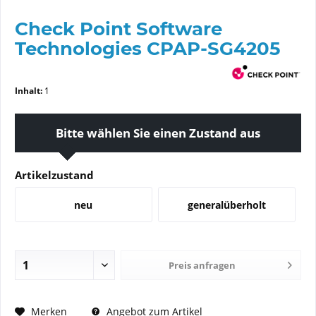
Check Point Software
Technologies CPAP-SG4205
Inhalt:
1
Bitte wählen Sie einen Zustand aus
Artikelzustand
neu
generalüberholt
Preis anfragen
PREIS ANFRAGEN
Merken
Angebot zum Artikel