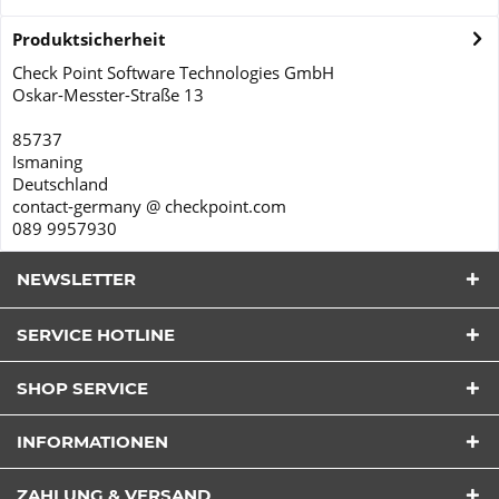
Produktsicherheit
Check Point Software Technologies GmbH
Oskar-Messter-Straße 13
85737
Ismaning
Deutschland
contact-germany @ checkpoint.com
089 9957930
NEWSLETTER
SERVICE HOTLINE
SHOP SERVICE
Ich habe die
Datenschutzerklärung
verstanden und
INFORMATIONEN
stimme zu.*
Felder mit * sind Pflichtfelder
ZAHLUNG & VERSAND