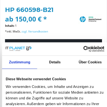
HP 660598-B21
ab 150,00 € *
Inhalt:
1
*inkl. MwSt.
zzgl. Versandkosten
Bitte wählen Sie einen Zustand aus
Artikelzustand
Zustimmung
Details
Über Cookies
neu
generalüberholt
Diese Webseite verwendet Cookies
Wir verwenden Cookies, um Inhalte und Anzeigen zu
In den
Warenkorb
personalisieren, Funktionen für soziale Medien anbieten zu
können und die Zugriffe auf unsere Website zu
analysieren. Außerdem geben wir Informationen zu Ihrer
PREIS ANFRAGEN
Merken
Angebot zum Artikel