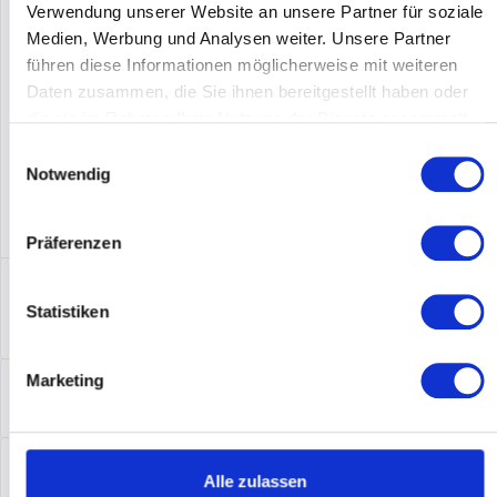
Verwendung unserer Website an unsere Partner für soziale
Medien, Werbung und Analysen weiter. Unsere Partner
Hersteller-Nr.:
660598-B21
führen diese Informationen möglicherweise mit weiteren
Daten zusammen, die Sie ihnen bereitgestellt haben oder
die sie im Rahmen Ihrer Nutzung der Dienste gesammelt
haben.
Einwilligungsauswahl
Notwendig
Präferenzen
Beschreibung
Statistiken
660598-B21 | Produktinformationen Produktbeschreibung
Intel Xeon E5-2620 / 2 GHz...
mehr
Leasing
Marketing
Leasing
mehr
Service
Alle zulassen
Service
mehr