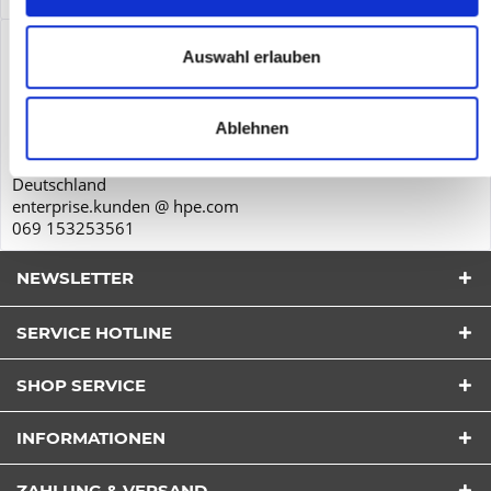
Produktsicherheit
Auswahl erlauben
Hewlett-Packard GmbH
Herrenberger Str. 140
Ablehnen
71034
Böblingen
Deutschland
enterprise.kunden @ hpe.com
069 153253561
NEWSLETTER
SERVICE HOTLINE
SHOP SERVICE
Ich habe die
Datenschutzerklärung
verstanden und
INFORMATIONEN
stimme zu.*
Felder mit * sind Pflichtfelder
ZAHLUNG & VERSAND