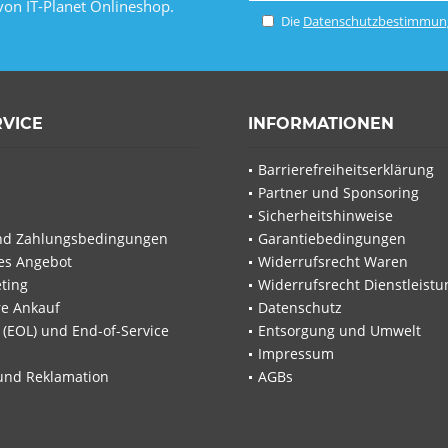
von IT-Planet Onlineshop.
Die
Datenschutzbestimmun
RVICE
INFORMATIONEN
Barrierefreiheitserklärung
Partner und Sponsoring
Sicherheitshinweise
nd Zahlungsbedingungen
Garantiebedingungen
les Angebot
Widerrufsrecht Waren
ting
Widerrufsrecht Dienstleistu
re Ankauf
Datenschutz
e (EOL) und End-of-Service
Entsorgung und Umwelt
Impressum
und Reklamation
AGBs