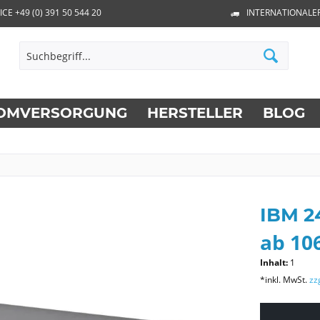
ICE +49 (0) 391 50 544 20
INTERNATIONALE
OMVERSORGUNG
HERSTELLER
BLOG
IBM 2
ab 106
Inhalt:
1
*inkl. MwSt.
zz