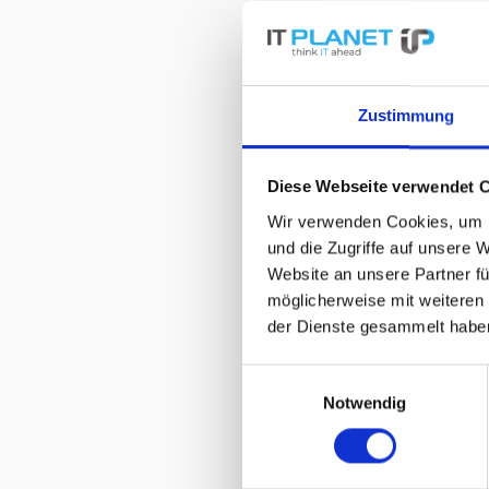
Gerätetyp
Art
Untertyp
Ports
Zustimmung
Fibre Channel
Leistungsmerkm
Diese Webseite verwendet 
Wir verwenden Cookies, um I
Prozessor
und die Zugriffe auf unsere 
RAM
Website an unsere Partner fü
Flash-Speicher
möglicherweise mit weiteren
der Dienste gesammelt habe
Integrierte Peri
Einwilligungsauswahl
Erweiterung / 
Notwendig
Schnittstellen