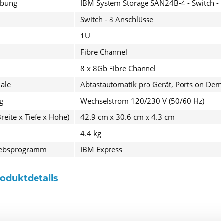
ibung
IBM System Storage SAN24B-4 - Switch - 
Switch - 8 Anschlüsse
1U
Fibre Channel
8 x 8Gb Fibre Channel
ale
Abtastautomatik pro Gerät, Ports on De
Ich ha
g
Wechselstrom 120/230 V (50/60 Hz)
zu.*
eite x Tiefe x Höhe)
42.9 cm x 30.6 cm x 4.3 cm
Felder mit
4.4 kg
Senden
riebsprogramm
IBM Express
roduktdetails