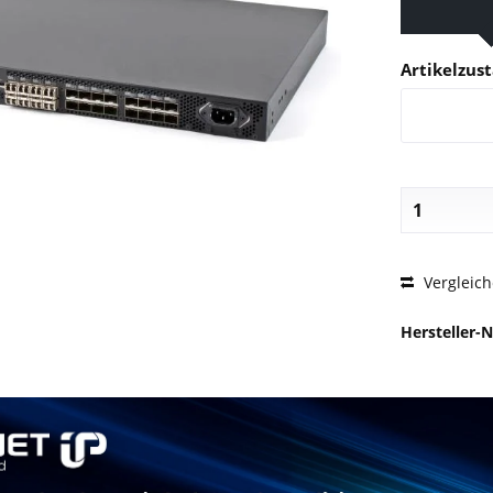
Artikelzus
PREIS
Vergleic
Hersteller-N