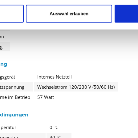
icht
Auswahl erlauben
 cm
 cm
cm
kg
ung
gsgerät
Internes Netzteil
etzspannung
Wechselstrom 120/230 V (50/60 Hz)
hme im Betrieb
57 Watt
dingungen
mperatur
0 °C
mperatur
40 °C