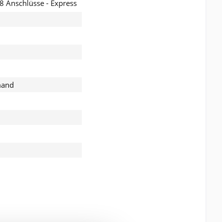
8 Anschlüsse - Express
mand
be die
Datenschutzerklärung
verstanden und stimme
 * sind Pflichtfelder