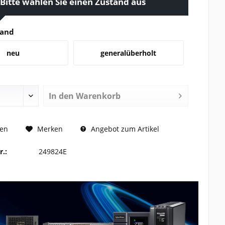
Bitte wählen Sie einen Zustand aus
tand
neu
generalüberholt
In den
Warenkorb
 ANFRAGEN
hen
Merken
Angebot zum Artikel
r.:
249824E