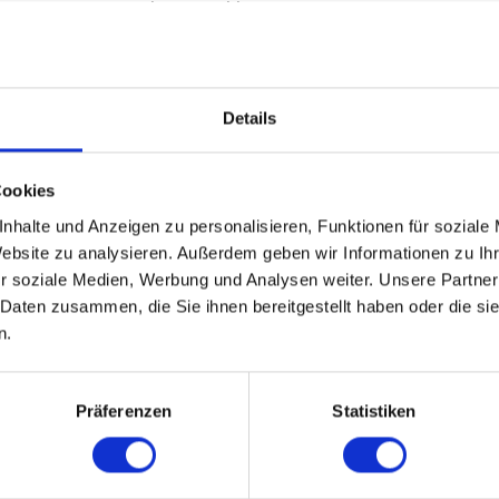
Switch - 8 Anschlüsse
Desktop 1U
Fibre Channel
8 x 8Gb Fibre Channel
Details
FC-IP, FC-PH, FC-SW-2
ale
Abtastautomatik pro Gerät, Ports on Demand
Cookies
nhalte und Anzeigen zu personalisieren, Funktionen für soziale
1 x IBM PowerPC 440EPx: 667 MHz
Website zu analysieren. Außerdem geben wir Informationen zu I
512 MB SDRAM
r soziale Medien, Werbung und Analysen weiter. Unsere Partner
1 GB
 Daten zusammen, die Sie ihnen bereitgestellt haben oder die s
n.
pheriegeräte
LED Panel
Konnektivität
Präferenzen
Statistiken
1 x Ethernet - RJ-45 Management Â¦ 1 x RS-232 - RJ-45 Managem