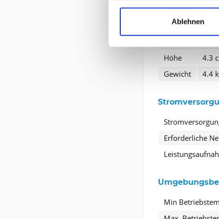
Maße und Gew
Ablehnen
Breite
42.9
Tiefe
30.6
Höhe
4.3 
Gewicht
4.4 
Stromversorg
Stromversorgun
Erforderliche N
Leistungsaufna
Umgebungsbe
Min Betriebste
Max. Betriebste