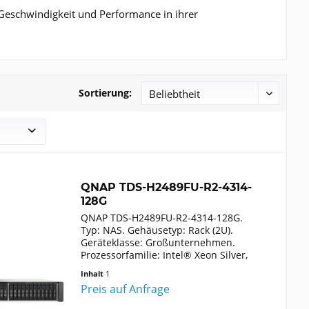
Geschwindigkeit und Performance in ihrer
Sortierung:
QNAP TDS-H2489FU-R2-4314-
128G
QNAP TDS-H2489FU-R2-4314-128G.
Typ: NAS. Gehäusetyp: Rack (2U).
Geräteklasse: Großunternehmen.
Prozessorfamilie: Intel® Xeon Silver,
Prozessor: 4314, Prozessor-
Inhalt
1
Taktfrequenz: 2,4 GHz.
Preis auf Anfrage
Speicherkapazität: 128 GB, Interner
Speichertyp: DDR4....