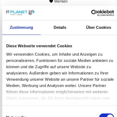
Merken
DETAILS
Zustimmung
Details
Über Cookies
Diese Webseite verwendet Cookies
Wir verwenden Cookies, um Inhalte und Anzeigen zu
personalisieren, Funktionen für soziale Medien anbieten zu
können und die Zugriffe auf unsere Website zu
analysieren. Außerdem geben wir Informationen zu Ihrer
Verwendung unserer Website an unsere Partner für soziale
Medien, Werbung und Analysen weiter. Unsere Partner
führen diese Informationen möglicherweise mit weiteren
SONICWALL NSA 6650 (01-SSC-9216)
Daten zusammen, die Sie ihnen bereitgestellt haben oder
SonicWALL NSa 6650 - Sicherheitsgerät - 10 GigE 2.5 GigE - 1U -
die sie im Rahmen Ihrer Nutzung der Dienste gesammelt
NFR Demo - Netzwerksicherheit
haben.
Einwilligungsauswahl