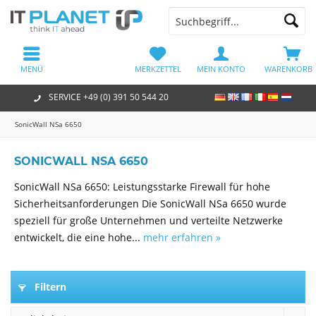
MENÜ
MERKZETTEL
MEIN KONTO
WARENKORB
SERVICE +49 (0) 391 50 544 20
SonicWall NSa 6650
SONICWALL NSA 6650
SonicWall NSa 6650: Leistungsstarke Firewall für hohe
Sicherheitsanforderungen Die SonicWall NSa 6650 wurde
speziell für große Unternehmen und verteilte Netzwerke
entwickelt, die eine hohe...
mehr erfahren »
Filtern