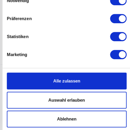
Notwendig
Inhalt
1
Preis auf Anfrage
Präferenzen
Merken
Statistiken
DETAILS
Marketing
Alle zulassen
Auswahl erlauben
Ablehnen
SONICWALL NSA 6650 (01-SSC-3218)