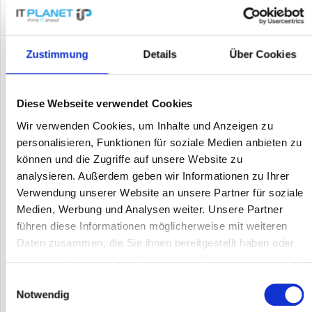
Zustimmung
Details
Über Cookies
Diese Webseite verwendet Cookies
Wir verwenden Cookies, um Inhalte und Anzeigen zu
personalisieren, Funktionen für soziale Medien anbieten zu
können und die Zugriffe auf unsere Website zu
analysieren. Außerdem geben wir Informationen zu Ihrer
UBIQUITI U6-MESH
Verwendung unserer Website an unsere Partner für soziale
Medien, Werbung und Analysen weiter. Unsere Partner
Ubiquiti U6-Mesh - 2,4 GHz - 5 GHz - 4800 Mbit/s - WPA - WPA-
führen diese Informationen möglicherweise mit weiteren
Enterprise - WPA-PSK - WPA2 - WPA3 - 1000 Mbit/s - WIFI 6 - (1)
Daten zusammen, die Sie ihnen bereitgestellt haben oder
GbE RJ45 port - IPX5 - 802.3af PoE - 802.11a/b/g/n/ac/ax - WPA-
die sie im Rahmen Ihrer Nutzung der Dienste gesammelt
PSK - WPA-Enterprise (WPA/WPA2/WPA3) - 4.8 Gbps
haben.
Inhalt
1
Einwilligungsauswahl
264,03 €
Notwendig