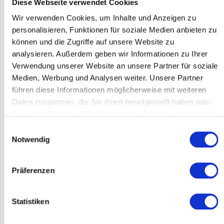
Diese Webseite verwendet Cookies
Leicht und handlich – ideal für den mobilen Einsatz Druckt...
Inhalt
1
Wir verwenden Cookies, um Inhalte und Anzeigen zu
Preis auf Anfrage
personalisieren, Funktionen für soziale Medien anbieten zu
können und die Zugriffe auf unsere Website zu
Merken
analysieren. Außerdem geben wir Informationen zu Ihrer
Verwendung unserer Website an unsere Partner für soziale
DETAILS
Medien, Werbung und Analysen weiter. Unsere Partner
führen diese Informationen möglicherweise mit weiteren
Daten zusammen, die Sie ihnen bereitgestellt haben oder
die sie im Rahmen Ihrer Nutzung der Dienste gesammelt
haben.
Einwilligungsauswahl
Notwendig
Präferenzen
Statistiken
UROVO K419-B