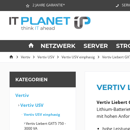
2 JAHRE GARANTIE*
SERV
NETZWERK
SERVER
STR
Vertiv
Vertiv USV
Vertiv USV einphasig
Vertiv Liebert GX
KATEGORIEN
VERTIV 
Vertiv
Vertiv Liebert
Vertiv USV
Lithium-Batterie
Vertiv USV einphasig
mit hohen Anfor
Vertiv Liebert GXT5 750 -
3000 VA
hohe Leistung