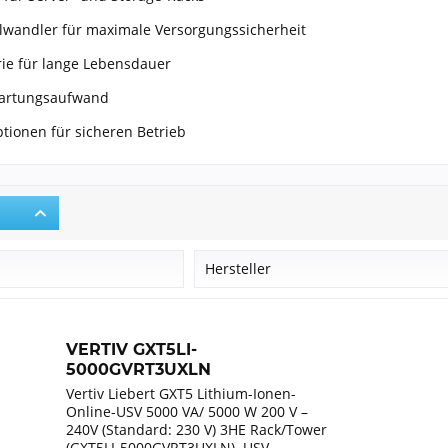
wandler für maximale Versorgungssicherheit
rie für lange Lebensdauer
Wartungsaufwand
tionen für sicheren Betrieb
r
Hersteller
Vertiv
VERTIV GXT5LI-
5000GVRT3UXLN
Vertiv Liebert GXT5 Lithium-Ionen-
Online-USV 5000 VA/ 5000 W 200 V –
240V (Standard: 230 V) 3HE Rack/Tower
(GXT5LI-5000GVRT3UXLN). USV-