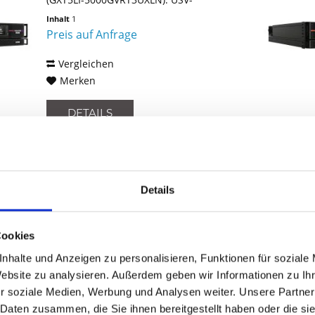
Topologie: Doppelwandler (Online),
Inhalt
1
Ausgangskapazität: 5 kVA,
Preis auf Anfrage
Ausgangsleistung: 5000 W....
Vergleichen
Merken
DETAILS
Details
VERTIV GXT5LI-
8000GVRT3UXLN
Vertiv Liebert GXT5 Lithium-Ionen-
Cookies
Online-USV 8000 VA/ 8000 W 200 V –
240 V (Standard: 230 V) 3 HE
nhalte und Anzeigen zu personalisieren, Funktionen für soziale
Rack/Tower (GXT5LI-8000GVRT3UXLN).
Website zu analysieren. Außerdem geben wir Informationen zu I
USV-Topologie: Doppelwandler
Inhalt
1
r soziale Medien, Werbung und Analysen weiter. Unsere Partner
(Online), Ausgangskapazität: 8 kVA,
Preis auf Anfrage
Ausgangsleistung: 8000 W....
 Daten zusammen, die Sie ihnen bereitgestellt haben oder die s