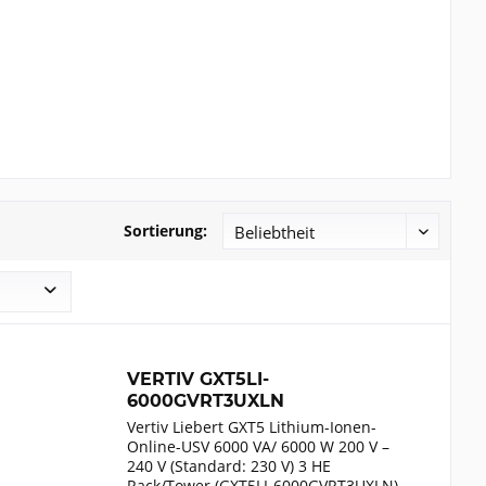
Sortierung:
VERTIV GXT5LI-
6000GVRT3UXLN
Vertiv Liebert GXT5 Lithium-Ionen-
Online-USV 6000 VA/ 6000 W 200 V –
240 V (Standard: 230 V) 3 HE
Rack/Tower (GXT5LI-6000GVRT3UXLN).