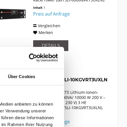
USV-Topologie: Doppelwandler
Inhalt
1
(Online), Ausgangskapazität: 6 kVA,
Preis auf Anfrage
Ausgangsleistung: 6000 W....
Vergleichen
Merken
DETAILS
Über Cookies
VERTIV GXT5LI-10KGVRT3UXLN
Vertiv Liebert GXT5 Lithium-Ionen-
Online-USV 10000VA/ 10000 W 200 V –
240 V (Standard: 230 V) 3 HE
 Medien anbieten zu können
Rack/Tower (GXT5LI-10KGVRT3UXLN).
hrer Verwendung unserer
USV-Topologie: Doppelwandler
Inhalt
1
 führen diese Informationen
(Online), Ausgangskapazität: 10 kVA,
Preis auf Anfrage
Ausgangsleistung: 10000 W....
ie im Rahmen Ihrer Nutzung