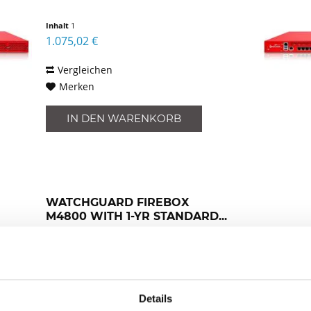
Inhalt
1
1.075,02 €
Vergleichen
Merken
IN DEN
WARENKORB
WATCHGUARD FIREBOX
M4800 WITH 1-YR STANDARD...
WatchGuard Firebox M4800 with 1-yr
Standard Support (WGM48001)
Inhalt
1
Details
Preis auf Anfrage