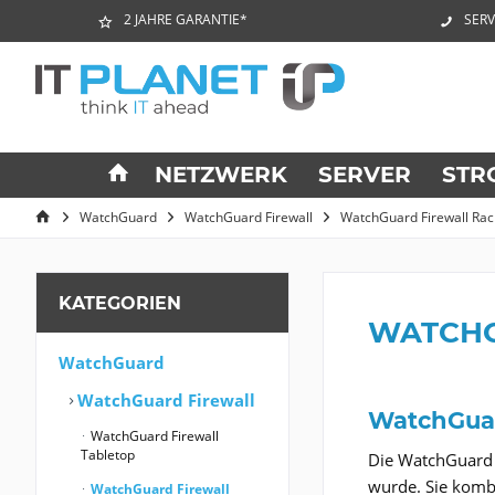
2 JAHRE GARANTIE*
SERV
NETZWERK
SERVER
STR
WatchGuard
WatchGuard Firewall
WatchGuard Firewall Ra
KATEGORIEN
WATCHG
WatchGuard
WatchGuard Firewall
WatchGuar
WatchGuard Firewall
Tabletop
Die WatchGuard F
wurde. Sie kombi
WatchGuard Firewall