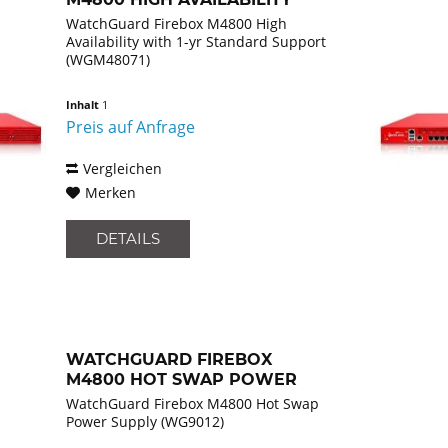
WITH...
WatchGuard Firebox M4800 High
Availability with 1-yr Standard Support
(WGM48071)
Inhalt
1
Preis auf Anfrage
Vergleichen
Merken
DETAILS
WATCHGUARD FIREBOX
M4800 HOT SWAP POWER
SUPPLY...
WatchGuard Firebox M4800 Hot Swap
Power Supply (WG9012)