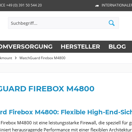
ICE +49 (0) 391 50 544 20
INTERNATIONALE
OMVERSORGUNG
HERSTELLER
BLOG
ckmount
WatchGuard Firebox M4800
UARD FIREBOX M4800
d Firebox M4800: Flexible High-End-Sic
irebox M4800 ist eine leistungsstarke Firewall, die speziell fü
niert herausragende Performance mit einer flexiblen Architektur