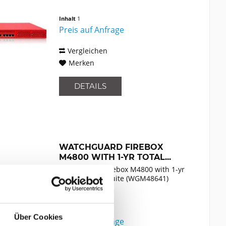
Inhalt
1
Preis auf Anfrage
Vergleichen
Merken
DETAILS
WATCHGUARD FIREBOX
M4800 WITH 1-YR TOTAL...
WatchGuard Firebox M4800 with 1-yr
Total Security Suite (WGM48641)
Inhalt
1
Über Cookies
Preis auf Anfrage