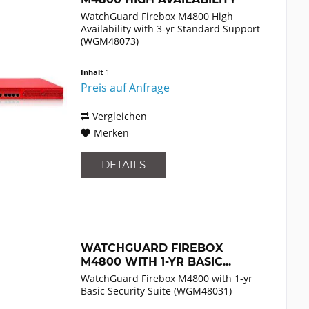
WITH...
WatchGuard Firebox M4800 High
Availability with 3-yr Standard Support
(WGM48073)
Inhalt
1
Preis auf Anfrage
Vergleichen
Merken
DETAILS
WATCHGUARD FIREBOX
M4800 WITH 1-YR BASIC...
WatchGuard Firebox M4800 with 1-yr
Basic Security Suite (WGM48031)