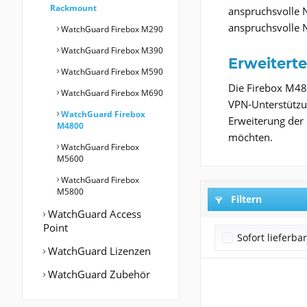
Rackmount
anspruchsvolle N
anspruchsvolle N
WatchGuard Firebox M290
WatchGuard Firebox M390
Erweitert
WatchGuard Firebox M590
Die Firebox M48
WatchGuard Firebox M690
VPN-Unterstützun
WatchGuard Firebox
Erweiterung der 
M4800
möchten.
WatchGuard Firebox
M5600
WatchGuard Firebox
M5800
Filtern
WatchGuard Access
Point
Sofort lieferba
WatchGuard Lizenzen
WatchGuard Zubehör