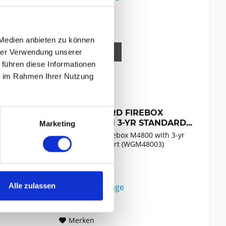
Vergleichen
Merken
 Medien anbieten zu können
DETAILS
hrer Verwendung unserer
 führen diese Informationen
ie im Rahmen Ihrer Nutzung
WATCHGUARD FIREBOX
M4800 WITH 3-YR STANDARD...
Marketing
WatchGuard Firebox M4800 with 3-yr
Standard Support (WGM48003)
Inhalt
1
Alle zulassen
Preis auf Anfrage
Vergleichen
Merken