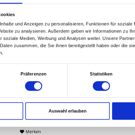
Vergleichen
Cookies
Merken
nhalte und Anzeigen zu personalisieren, Funktionen für soziale
DETAILS
Website zu analysieren. Außerdem geben wir Informationen zu I
r soziale Medien, Werbung und Analysen weiter. Unsere Partner
 Daten zusammen, die Sie ihnen bereitgestellt haben oder die s
n.
WATCHGUARD FIREBOX
M4800 WITH 3-YR BASIC...
Präferenzen
Statistiken
WatchGuard Firebox M4800 with 3-yr
Basic Security Suite (WGM48033)
Inhalt
1
Auswahl erlauben
Preis auf Anfrage
Vergleichen
Merken