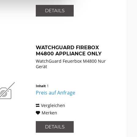
DETAILS
WATCHGUARD FIREBOX
M4800 APPLIANCE ONLY
(WGM48000)
WatchGuard Feuerbox M4800 Nur
Gerät
Inhalt
1
Preis auf Anfrage
Vergleichen
Merken
DETAILS