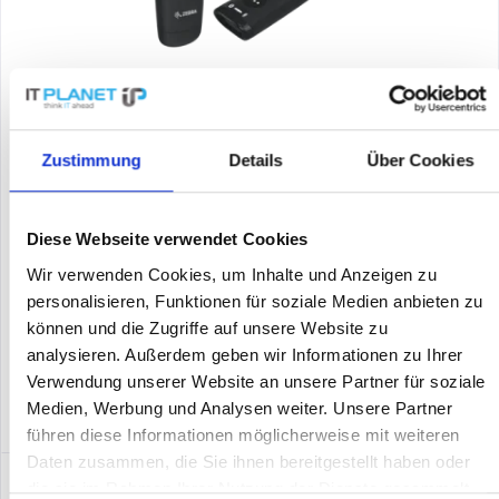
ZEBRA CS6080-SR40000TSVW
Bluetooth Scanner, Retail, 2D, Imager, Vibration, Bluetooth
Zustimmung
Details
Über Cookies
(Klasse 5.0), IP65, inkl.: Kabel (USB), Lade-/Übertragungsstation,
Halsschlaufe, Akku, Farbe: schwarz
Diese Webseite verwendet Cookies
Inhalt
1
678,02 €
Wir verwenden Cookies, um Inhalte und Anzeigen zu
personalisieren, Funktionen für soziale Medien anbieten zu
Merken
können und die Zugriffe auf unsere Website zu
analysieren. Außerdem geben wir Informationen zu Ihrer
DETAILS
Verwendung unserer Website an unsere Partner für soziale
Medien, Werbung und Analysen weiter. Unsere Partner
führen diese Informationen möglicherweise mit weiteren
Daten zusammen, die Sie ihnen bereitgestellt haben oder
die sie im Rahmen Ihrer Nutzung der Dienste gesammelt