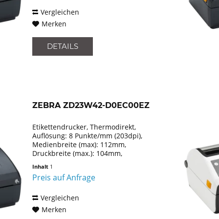
Cutter,...
Vergleichen
Merken
DETAILS
ZEBRA ZD23W42-D0EC00EZ
Etikettendrucker, Thermodirekt,
Auflösung: 8 Punkte/mm (203dpi),
Medienbreite (max): 112mm,
Druckbreite (max.): 104mm,
Rollendurchmesser (max.): 127mm,
Inhalt
1
Geschwindigkeit (max.): 152mm/Sek.,
Preis auf Anfrage
USB, Ethernet, Emulation: EPLII, ZPLII,
XML,...
Vergleichen
Merken