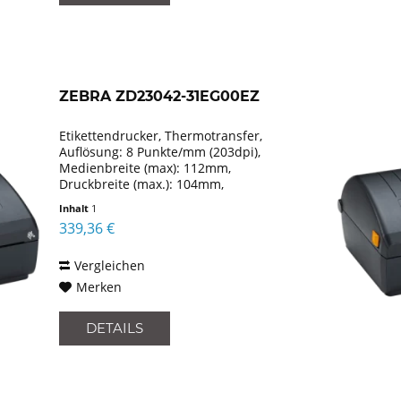
ZEBRA ZD23042-31EG00EZ
Etikettendrucker, Thermotransfer,
Auflösung: 8 Punkte/mm (203dpi),
Medienbreite (max): 112mm,
Druckbreite (max.): 104mm,
Rollendurchmesser (max.): 127mm,
Inhalt
1
Geschwindigkeit (max.): 152mm/Sek.,
339,36 €
USB, Emulation: EPLII, ZPLII, XML, inkl.:...
Vergleichen
Merken
DETAILS