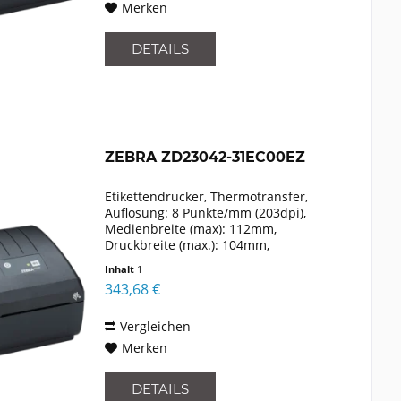
Merken
DETAILS
ZEBRA ZD23042-31EC00EZ
Etikettendrucker, Thermotransfer,
Auflösung: 8 Punkte/mm (203dpi),
Medienbreite (max): 112mm,
Druckbreite (max.): 104mm,
Rollendurchmesser (max.): 127mm,
Inhalt
1
Geschwindigkeit (max.): 152mm/Sek.,
343,68 €
USB, Ethernet, Emulation: EPLII, ZPLII,
XML,...
Vergleichen
Merken
DETAILS