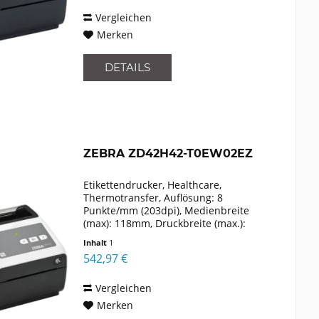
XML,...
Vergleichen
Merken
DETAILS
ZEBRA ZD42H42-T0EW02EZ
Etikettendrucker, Healthcare,
Thermotransfer, Auflösung: 8
Punkte/mm (203dpi), Medienbreite
(max): 118mm, Druckbreite (max.):
104mm, Geschwindigkeit (max.):
Inhalt
1
152mm/Sek., USB, Bluetooth, WLAN
542,97 €
(802.11ac), Update-Schnittstelle,
Emulation:...
Vergleichen
Merken