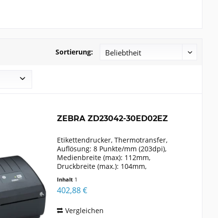
Sortierung:
ZEBRA ZD23042-30ED02EZ
Etikettendrucker, Thermotransfer,
Auflösung: 8 Punkte/mm (203dpi),
Medienbreite (max): 112mm,
Druckbreite (max.): 104mm,
Rollendurchmesser (max.): 127mm,
Inhalt
1
Geschwindigkeit (max.): 152mm/Sek.,
402,88 €
USB, Bluetooth (Klasse 4.1), WLAN
(802.11ac),...
Vergleichen