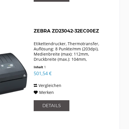
ZEBRA ZD23042-32EC00EZ
Etikettendrucker, Thermotransfer,
Auflösung: 8 Punkte/mm (203dpi),
Medienbreite (max): 112mm,
Druckbreite (max.): 104mm,
Rollendurchmesser (max.): 127mm,
Inhalt
1
Geschwindigkeit (max.): 152mm/Sek.,
501,54 €
USB, Ethernet, Emulation: EPLII, ZPLII,
XML,...
Vergleichen
Merken
DETAILS