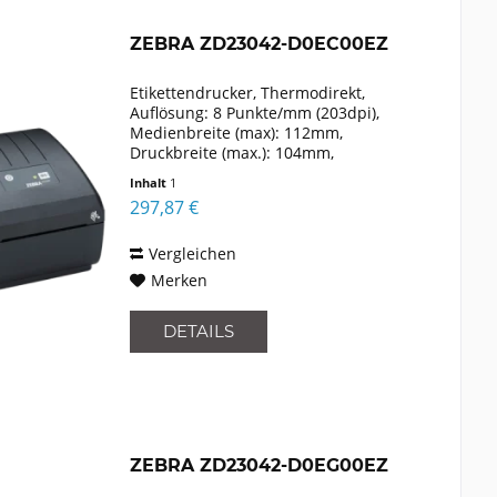
ZEBRA ZD23042-D0EC00EZ
Etikettendrucker, Thermodirekt,
Auflösung: 8 Punkte/mm (203dpi),
Medienbreite (max): 112mm,
Druckbreite (max.): 104mm,
Rollendurchmesser (max.): 127mm,
Inhalt
1
Geschwindigkeit (max.): 152mm/Sek.,
297,87 €
USB, Ethernet, Emulation: EPLII, ZPLII,
XML,...
Vergleichen
Merken
DETAILS
ZEBRA ZD23042-D0EG00EZ