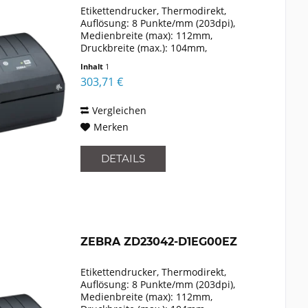
Etikettendrucker, Thermodirekt,
Auflösung: 8 Punkte/mm (203dpi),
Medienbreite (max): 112mm,
Druckbreite (max.): 104mm,
Rollendurchmesser (max.): 127mm,
Inhalt
1
Geschwindigkeit (max.): 152mm/Sek.,
303,71 €
USB, Emulation: EPLII, ZPLII, XML, inkl.:
Kabel...
Vergleichen
Merken
DETAILS
ZEBRA ZD23042-D1EG00EZ
Etikettendrucker, Thermodirekt,
Auflösung: 8 Punkte/mm (203dpi),
Medienbreite (max): 112mm,