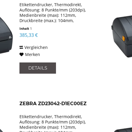
Etikettendrucker, Thermodirekt,
Auflösung: 8 Punkte/mm (203dpi),
Medienbreite (max): 112mm,
Druckbreite (max.): 104mm,
Rollendurchmesser (max.): 127mm,
Inhalt
1
Geschwindigkeit (max.): 152mm/Sek.,
385,33 €
USB, Bluetooth (Klasse 4.1), WLAN
(802.11ac),...
Vergleichen
Merken
DETAILS
ZEBRA ZD23042-D1EC00EZ
Etikettendrucker, Thermodirekt,
Auflösung: 8 Punkte/mm (203dpi),
Medienbreite (max): 112mm,