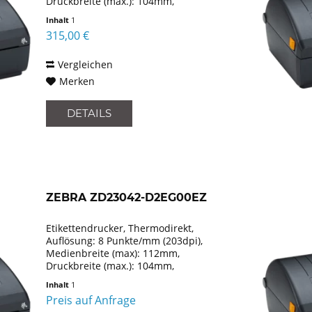
Druckbreite (max.): 104mm,
Rollendurchmesser (max.): 127mm,
Inhalt
1
Geschwindigkeit (max.): 152mm/Sek.,
315,00 €
USB, Ethernet, Emulation: EPLII, ZPLII,
XML,...
Vergleichen
Merken
DETAILS
ZEBRA ZD23042-D2EG00EZ
Etikettendrucker, Thermodirekt,
Auflösung: 8 Punkte/mm (203dpi),
Medienbreite (max): 112mm,
Druckbreite (max.): 104mm,
Rollendurchmesser (max.): 127mm,
Inhalt
1
Geschwindigkeit (max.): 152mm/Sek.,
Preis auf Anfrage
USB, Emulation: EPLII, ZPLII, XML, inkl.: