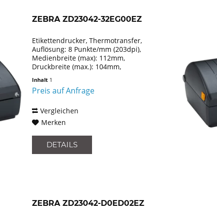
ZEBRA ZD23042-32EG00EZ
Etikettendrucker, Thermotransfer,
Auflösung: 8 Punkte/mm (203dpi),
Medienbreite (max): 112mm,
Druckbreite (max.): 104mm,
Rollendurchmesser (max.): 127mm,
Inhalt
1
Geschwindigkeit (max.): 152mm/Sek.,
Preis auf Anfrage
USB, Emulation: EPLII, ZPLII, XML, inkl.:...
Vergleichen
Merken
DETAILS
ZEBRA ZD23042-D0ED02EZ