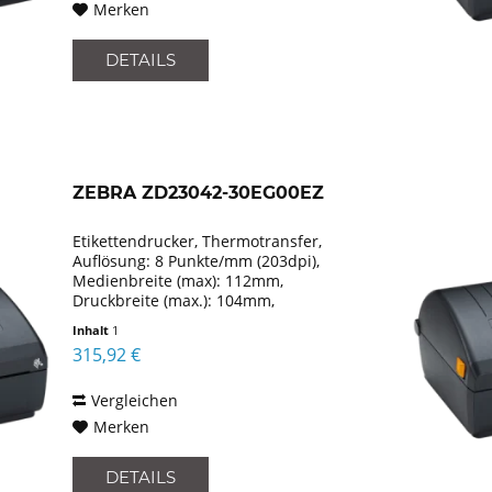
Merken
DETAILS
ZEBRA ZD23042-30EG00EZ
Etikettendrucker, Thermotransfer,
Auflösung: 8 Punkte/mm (203dpi),
Medienbreite (max): 112mm,
Druckbreite (max.): 104mm,
Rollendurchmesser (max.): 127mm,
Inhalt
1
Geschwindigkeit (max.): 152mm/Sek.,
315,92 €
USB, Emulation: EPLII, ZPLII, XML, inkl.:
Kabel...
Vergleichen
Merken
DETAILS