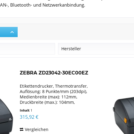
AN-, Bluetooth- und Netzwerkanbindung.
r
Hersteller
Zebra
ZEBRA ZD23042-30EC00EZ
Etikettendrucker, Thermotransfer,
Auflösung: 8 Punkte/mm (203dpi),
Medienbreite (max): 112mm,
Druckbreite (max.): 104mm,
Rollendurchmesser (max.): 127mm,
Inhalt
1
Geschwindigkeit (max.): 152mm/Sek.,
315,92 €
USB, Ethernet, Emulation: EPLII, ZPLII,
XML,...
Vergleichen