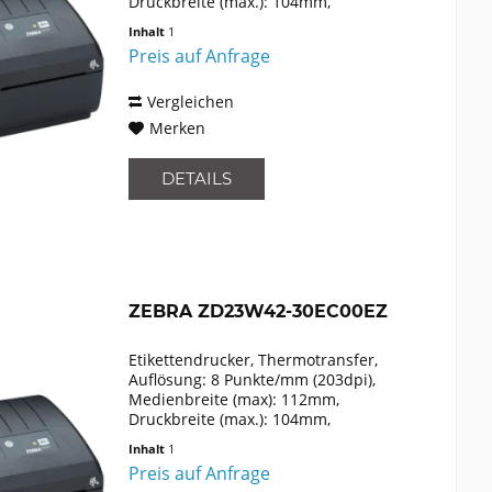
Druckbreite (max.): 104mm,
Rollendurchmesser (max.): 127mm,
Inhalt
1
Geschwindigkeit (max.): 152mm/Sek.,
Preis auf Anfrage
USB, Emulation: EPLII, ZPLII, XML, inkl.:
Peeler,...
Vergleichen
Merken
DETAILS
ZEBRA ZD23W42-30EC00EZ
Etikettendrucker, Thermotransfer,
Auflösung: 8 Punkte/mm (203dpi),
Medienbreite (max): 112mm,
Druckbreite (max.): 104mm,
Rollendurchmesser (max.): 127mm,
Inhalt
1
Geschwindigkeit (max.): 152mm/Sek.,
Preis auf Anfrage
USB, Ethernet, Emulation: EPLII, ZPLII,