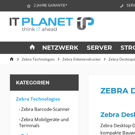
2 JAHRE GARANTIE*
SERV
NETZWERK
SERVER
STR
Zebra Technologies
Zebra Etikettendrucker
Zebra Desktopd
KATEGORIEN
ZEBRA 
Zebra Technologies
Zebra Barcode-Scanner
Zebra Des
Zebra Mobilgeräte und
Terminals
Zebra Desktop-Dr
kompakte Bauwei