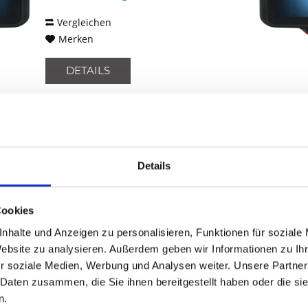
Vergleichen
Merken
DETAILS
ZEBRA CC600-5-3200LNWW
Details
Kiosk-System, 1D, 2D, Imager,
Touchscreen, Projected Capacitive,
12,7cm (5''), 1280x720 Pixel, USB,
Cookies
Bluetooth, Ethernet, WLAN (802.11ac),
nhalte und Anzeigen zu personalisieren, Funktionen für soziale
Audio, HDMI, Micro SD-Slot, VESA
Inhalt
1
Mount (75x75mm), Lautsprecher, RAM:
Website zu analysieren. Außerdem geben wir Informationen zu I
908,70 €
4GB, Flash: 32GB, separat...
r soziale Medien, Werbung und Analysen weiter. Unsere Partner
 Daten zusammen, die Sie ihnen bereitgestellt haben oder die s
Vergleichen
n.
Merken