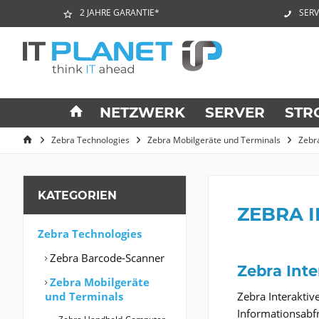
2 JAHRE GARANTIE*
SERV
NETZWERK
SERVER
STR
Zebra Technologies
Zebra Mobilgeräte und Terminals
Zebra
KATEGORIEN
ZEBRA I
Zebra Technologies
Zebra Barcode-Scanner
Zebra Inte
Zebra Mobilgeräte
und Terminals
Zebra Interaktiv
Informationsabf