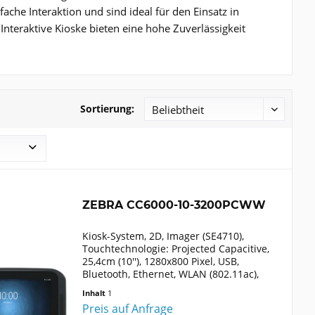
ache Interaktion und sind ideal für den Einsatz in
Interaktive Kioske bieten eine hohe Zuverlässigkeit
Sortierung:
ZEBRA CC6000-10-3200PCWW
Kiosk-System, 2D, Imager (SE4710),
Touchtechnologie: Projected Capacitive,
25,4cm (10''), 1280x800 Pixel, USB,
Bluetooth, Ethernet, WLAN (802.11ac),
Audio, VESA Mount, Lautsprecher,
Inhalt
1
Kamera, Helligkeit: 300cd, RAM: 4GB,
Preis auf Anfrage
Flash: 32GB,...