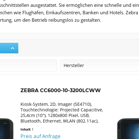
hnittstellen ausgestattet. Sie ermöglichen eine schnelle und einf
eichen wie Flughäfen, Einkaufszentren, Banken und Hotels. Zebra 
tung, um den Betrieb reibungslos zu gestalten.
r
Hersteller
Zebra
ZEBRA CC6000-10-3200LCWW
Kiosk-System, 2D, Imager (SE4710),
Touchtechnologie: Projected Capacitive,
25,4cm (10''), 1280x800 Pixel, USB,
Bluetooth, Ethernet, WLAN (802.11ac),
Audio, VESA Mount, Lautsprecher,
Inhalt
1
Kamera, Helligkeit: 300cd, RAM: 4GB,
Preis auf Anfrage
Flash: 32GB,...