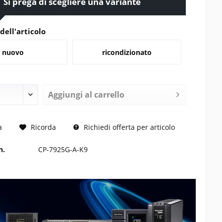
Si prega di scegliere una variante
dell'articolo
nuovo
ricondizionato
Aggiungi al carrello
 RICHIESTO
a
Ricorda
Richiedi offerta per articolo
n.
CP-7925G-A-K9