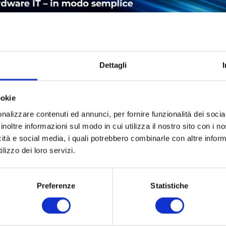
Dettagli
ookie
nalizzare contenuti ed annunci, per fornire funzionalità dei socia
LEASING
SERVICE
SICUREZZA DEL PRODOTTO
inoltre informazioni sul modo in cui utilizza il nostro sito con i 
icità e social media, i quali potrebbero combinarle con altre inform
Cisco Systems CP-7925G-A-K9 Cisco 7925G FCC, Battery/Power S
lizzo dei loro servizi.
Preferenze
Statistiche