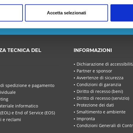
 non perdere nessuna notizia o
Accetta selezionati
Ho letto la
in
ZA TECNICA DEL
INFORMAZIONI
Ho lett
Dichiarazione di accessibilit
I campi c
Partner e sponsor
Invia a
Avvertenze di sicurezza
Condizioni di garanzia
 di spedizione e pagamento
Diritto di recesso (beni)
ividuale
Diritto di recesso (servizio)
ting
Protezione dei dati
ateriale informatico
Smaltimento e ambiente
 (EOL) e End of Service (EOS)
Impronta
i e reclami
Condizioni Generali di Contr