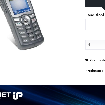
Condizioni 
PREZZO
Confront
Produttore 