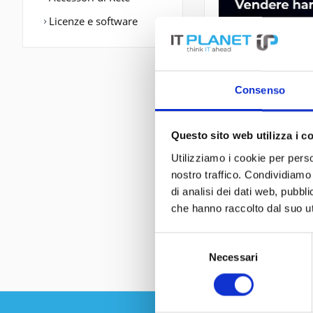
Licenze e software
Consenso
Questo sito web utilizza i c
Utilizziamo i cookie per perso
DESCRIZIONE
nostro traffico. Condividiamo 
di analisi dei dati web, pubbl
CP-7925G-A-K9 | 
che hanno raccolto dal suo uti
Selezione
Necessari
del
consenso