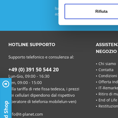
Iscriviti alla newsletter gratuita e
Rifiuta
azione da IT-Planet.
HOTLINE SUPPORTO
ASSISTEN
NEGOZIO
Supporto telefonico e consulenza al:
Chi siamo
+49 (0) 391 50 544 20
Contatta
Condizioni
Lun-Gio, 09:00 - 16:30
Offerta Ind
Ven, 09:00 - 15:00
IT-Remarke
(alla tariffa di rete fissa tedesca, i prezzi
Ritiro di m
dei cellulari dipendono dal rispettivo
End of Life
operatore di telefonia mobilelun-ven)
Restituzion
info@it-planet.com