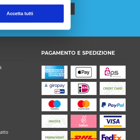
Accetta tutti
formativa sulla privacy
.
PAGAMENTO E SPEDIZIONE
o la
Privacy Policy
capire e accettare*
à
on * sono obbligatori
atto