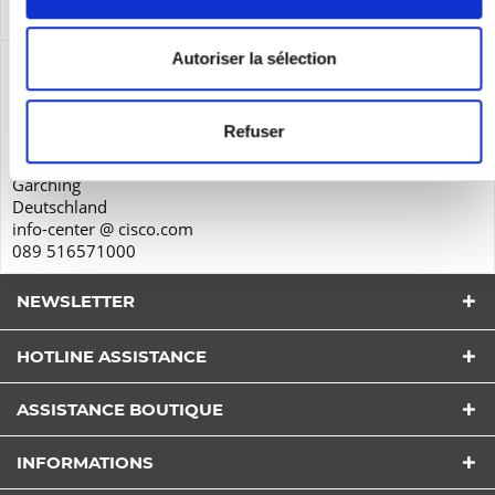
Service
plus
Autoriser la sélection
Sécurité des produits
Cisco Systems GmbH
Parkring 20D
Refuser
85748
Garching
Deutschland
info-center @ cisco.com
089 516571000
NEWSLETTER
HOTLINE ASSISTANCE
ASSISTANCE BOUTIQUE
J'ai lu la
Politique de Confidentialité
comprendre et
accepter*
INFORMATIONS
Les champs avec * sont obligatoires