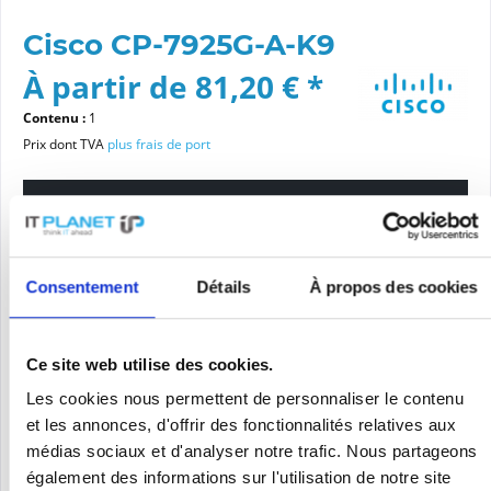
Cisco CP-7925G-A-K9
À partir de 81,20 € *
Contenu :
1
Prix dont TVA
plus frais de port
Veuillez choisir une variante
État de l'article
Consentement
Détails
À propos des cookies
Nouveau
remis en état
Ce site web utilise des cookies.
Les cookies nous permettent de personnaliser le contenu
Dans le panier
et les annonces, d'offrir des fonctionnalités relatives aux
médias sociaux et d'analyser notre trafic. Nous partageons
également des informations sur l'utilisation de notre site
DEMANDE DE PRIX
Se souv.
Demander une offre