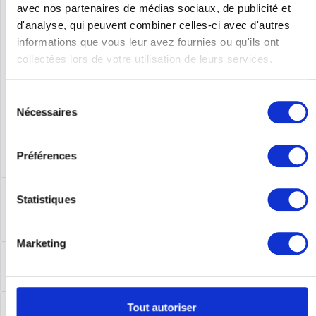
avec nos partenaires de médias sociaux, de publicité et
d'analyse, qui peuvent combiner celles-ci avec d'autres
Numéro de
CP-7925G-A-K9
fabricant
informations que vous leur avez fournies ou qu'ils ont
collectées lors de votre utilisation de leurs services.
Sélection
Nécessaires
du
consentement
Préférences
Description
Statistiques
CP-7925G-A-K9 | Cisco Systems CP-7925G-A-K9 Cisco 7925G
FCC, Battery/Power Supply Not Included
plus
Marketing
Leasing
Leasing
plus
Service
Tout autoriser