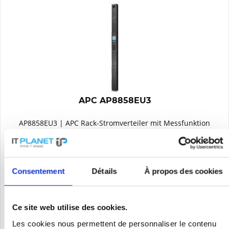
APC AP8858EU3
AP8858EU3 | APC Rack-Stromverteiler mit Messfunktion
(Metered Rack PDUs) sorgen durch aktive Messwerterfassung
für eine Optimierung der Energienutzung und den Schutz von
Stromkreisen. Alarmschwellenwerte können vom Benutzer
individuell...
Contenu
1
Consentement
Détails
À propos des cookies
844,77 €
Se souv.
Ce site web utilise des cookies.
DÉTAILS
Les cookies nous permettent de personnaliser le contenu