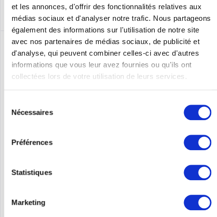
et les annonces, d'offrir des fonctionnalités relatives aux
médias sociaux et d'analyser notre trafic. Nous partageons
également des informations sur l'utilisation de notre site
avec nos partenaires de médias sociaux, de publicité et
d'analyse, qui peuvent combiner celles-ci avec d'autres
informations que vous leur avez fournies ou qu'ils ont
collectées lors de votre utilisation de leurs services.
Sélection
Nécessaires
du
consentement
APC XBP48RM1U-LI
Préférences
XBP48RM1U-LI | Einfache Installation Das vorhandene, Lüfter-
und Stromversorgungsmodul kann innerhalb weniger Minuten
Statistiques
durch ein Booster Kit ersetzt werden. Dafür sind lediglich ein
Schraubendreher und eine Zange erforderlich.
Contenu
1
Marketing
1142,87 €