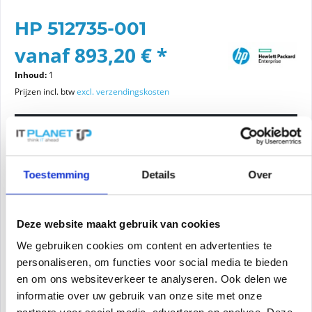
HP 512735-001
vanaf 893,20 € *
Inhoud:
1
Prijzen incl. btw
excl. verzendingskosten
Kies een variant
Staat van het item
Toestemming
Details
Over
nieuwe
gerenoveerd
Deze website maakt gebruik van cookies
We gebruiken cookies om content en advertenties te
personaliseren, om functies voor social media te bieden
In het winkelmandje
en om ons websiteverkeer te analyseren. Ook delen we
informatie over uw gebruik van onze site met onze
VRAAG PRIJS AAN
Onthouden
Offerte aanvragen