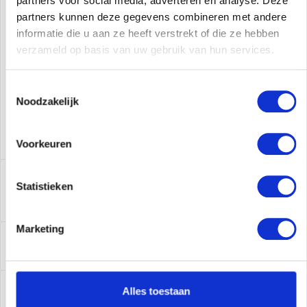
partners voor social media, adverteren en analyse. Deze
partners kunnen deze gegevens combineren met andere
Fabrikant Nr:
512735-001
informatie die u aan ze heeft verstrekt of die ze hebben
verzameld op basis van uw gebruik van hun services.
Toestemmingsselectie
Noodzakelijk
Voorkeuren
Beschrijving
Statistieken
512735-001 | Produktinformationen Produktbeschreibung
HP - Batterie - 13.5 Ah...
meer
Marketing
Leasing
Leasing
meer
Service
Alles toestaan
Service
meer