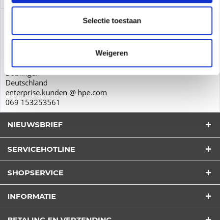
Productveiligheid
Selectie toestaan
Hewlett-Packard GmbH
Herrenberger Str. 140
Weigeren
71034
Böblingen
Deutschland
enterprise.kunden @ hpe.com
069 153253561
NIEUWSBRIEF
SERVICEHOTLINE
SHOPSERVICE
Ik heb het
Privacy Beleid
gelezen begrijpen en
INFORMATIE
overeenkomen*
Velden met * zijn verplichte velden
BETALING EN VERZENDING