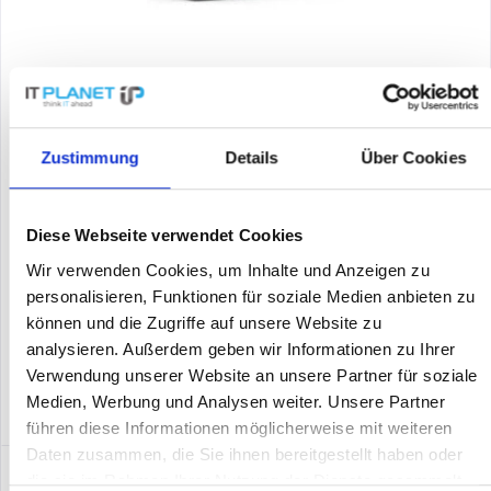
ALLIED TELESIS AT-GS950/18PS-V2-50
Allied Telesis AT-GS950/18PS-V2-50. Switch-Typ: Unmanaged.
Zustimmung
Details
Über Cookies
Basic Switching RJ-45 Ethernet Ports-Typ: Gigabit Ethernet
(10/100/1000), Anzahl der basisschaltenden RJ-45 Ethernet
Ports: 16. Power over Ethernet (PoE). Rack-Einbau
Diese Webseite verwendet Cookies
Inhalt
1
Preis auf Anfrage
Wir verwenden Cookies, um Inhalte und Anzeigen zu
personalisieren, Funktionen für soziale Medien anbieten zu
Merken
können und die Zugriffe auf unsere Website zu
analysieren. Außerdem geben wir Informationen zu Ihrer
DETAILS
Verwendung unserer Website an unsere Partner für soziale
Medien, Werbung und Analysen weiter. Unsere Partner
führen diese Informationen möglicherweise mit weiteren
Daten zusammen, die Sie ihnen bereitgestellt haben oder
die sie im Rahmen Ihrer Nutzung der Dienste gesammelt