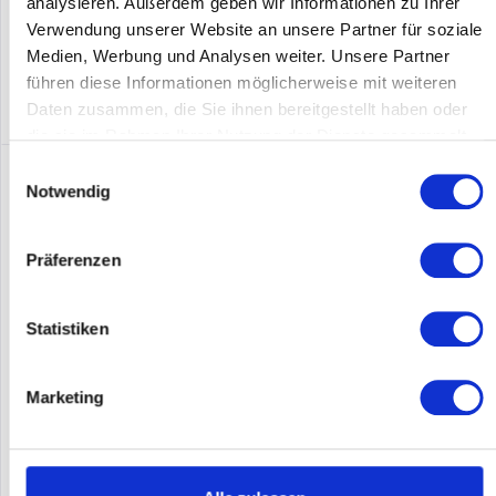
analysieren. Außerdem geben wir Informationen zu Ihrer
Merken
Verwendung unserer Website an unsere Partner für soziale
DETAILS
Medien, Werbung und Analysen weiter. Unsere Partner
führen diese Informationen möglicherweise mit weiteren
Daten zusammen, die Sie ihnen bereitgestellt haben oder
die sie im Rahmen Ihrer Nutzung der Dienste gesammelt
haben.
Einwilligungsauswahl
Notwendig
Präferenzen
Statistiken
ALLIED TELESIS AT-XS910/8-50
Marketing
Allied Telesis AT-XS910/8-50. Switch-Typ: Unmanaged. Basic
Switching RJ-45 Ethernet Ports-Typ: 10G Ethernet
(100/1000/10000), Anzahl der basisschaltenden RJ-45 Ethernet