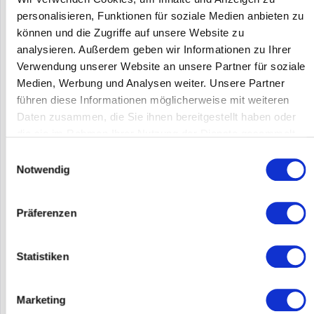
personalisieren, Funktionen für soziale Medien anbieten zu
können und die Zugriffe auf unsere Website zu
analysieren. Außerdem geben wir Informationen zu Ihrer
Verwendung unserer Website an unsere Partner für soziale
Medien, Werbung und Analysen weiter. Unsere Partner
führen diese Informationen möglicherweise mit weiteren
Daten zusammen, die Sie ihnen bereitgestellt haben oder
EXTREME NETWORKS MGBIC-LC09
die sie im Rahmen Ihrer Nutzung der Dienste gesammelt
haben.
MGBIC-LC09 | Enterasys MGBIC-LC09. Sicherheit: UL 60950,
Einwilligungsauswahl
CSA 60950, EN 60950, EN 60825, IEC 60950.
Notwendig
Datenübertragungsrate: 1 Gbit/s, Data Link Protokolle: Mini-
Gigabit Ethernet, Verkabelungstechnologie: 1000Base-SX/LX
MMF/SMF. Abmessungen...
Präferenzen
Inhalt
1
Preis auf Anfrage
Statistiken
Merken
DETAILS
Marketing