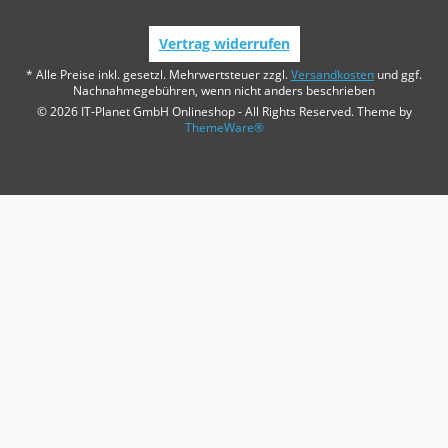
Vertrag widerrufen
* Alle Preise inkl. gesetzl. Mehrwertsteuer zzgl.
Versandkosten
und ggf.
Nachnahmegebühren, wenn nicht anders beschrieben
© 2026 IT-Planet GmbH Onlineshop - All Rights Reserved. Theme by
ThemeWare®