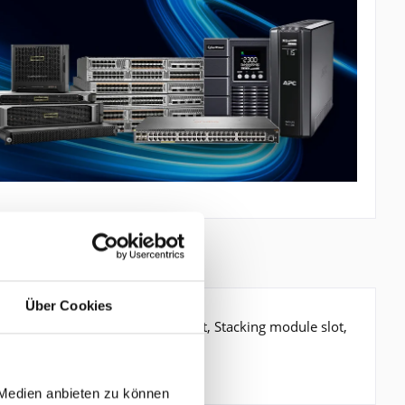
RODUKTSICHERHEIT
Über Cookies
X unpopulated SFP, XGM3 slot, Stacking module slot,
 Medien anbieten zu können