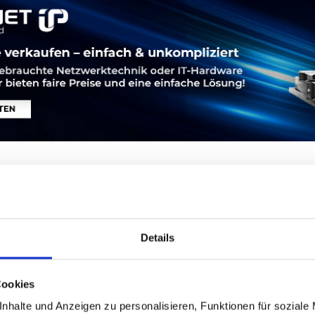
INFOS ZUM HERSTELLER
LEASING
SERVICE
P
Details
16402 Summit X460-48t 48 10/100/1000BASE-T, 4 100/1000BASE-
unpopulated PSU slot, Fan module, ExtremeXOS Edge license
Cookies
nhalte und Anzeigen zu personalisieren, Funktionen für soziale