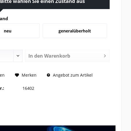
Bitte wählen Sie einen Zustand aus
tand
neu
generalüberholt
In den
Warenkorb
 ANFRAGEN
hen
Merken
Angebot zum Artikel
r.:
16402