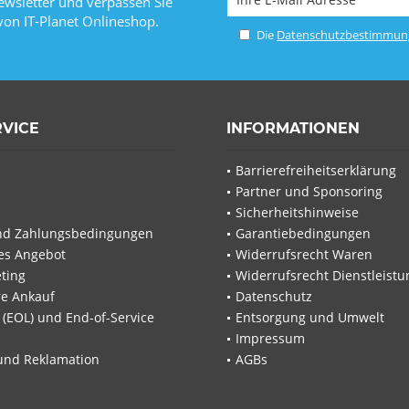
wsletter und verpassen Sie
von IT-Planet Onlineshop.
Die
Datenschutzbestimmun
RVICE
INFORMATIONEN
Barrierefreiheitserklärung
Partner und Sponsoring
Sicherheitshinweise
nd Zahlungsbedingungen
Garantiebedingungen
les Angebot
Widerrufsrecht Waren
ting
Widerrufsrecht Dienstleistu
re Ankauf
Datenschutz
e (EOL) und End-of-Service
Entsorgung und Umwelt
Impressum
und Reklamation
AGBs