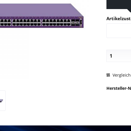
Artikelzus
PREIS
Vergleic
Hersteller-N