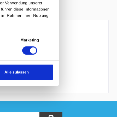
hrer Verwendung unserer
 führen diese Informationen
ie im Rahmen Ihrer Nutzung
Marketing
be die
Datenschutzerklärung
verstanden und stimme
 * sind Pflichtfelder
Alle zulassen