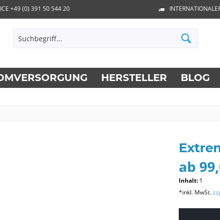
ICE +49 (0) 391 50 544 20
INTERNATIONALE
OMVERSORGUNG
HERSTELLER
BLOG
Extre
ab 99,
Inhalt:
1
*inkl. MwSt.
zz