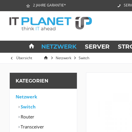
2 JAHRE GARANTIE*
SERV
NETZWERK
SERVER
STR
Übersicht
Netzwerk
Switch
KATEGORIEN
Netzwerk
Switch
Router
Transceiver