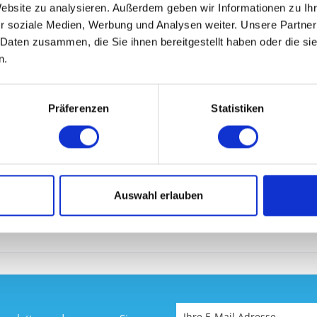
Website zu analysieren. Außerdem geben wir Informationen zu I
r soziale Medien, Werbung und Analysen weiter. Unsere Partner
 AUCH
 Daten zusammen, die Sie ihnen bereitgestellt haben oder die s
n.
Präferenzen
Statistiken
Ich ha
zu.*
Felder mit
RKS 10930
Auswahl erlauben
Senden
 €