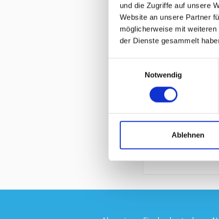
und die Zugriffe auf unsere 
Website an unsere Partner fü
KUNDEN KAUFTEN
möglicherweise mit weiteren
der Dienste gesammelt habe
Einwilligungsauswahl
Notwendig
EXTREME NETWO
Ablehnen
Inhalt
1
175,00