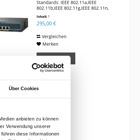
Standards: IEEE 802.11a,IEEE
802.11b,IEEE 802.11g,IEEE 802.11n,
Anzahl Kanäle: 50 Kanäle.
Inhalt
1
Schnittstellentyp Ethernet-LAN: Gigabit
295,00 €
Ethernet, Ethernet LAN...
Vergleichen
Merken
DETAILS
Über Cookies
 Medien anbieten zu können
hrer Verwendung unserer
 führen diese Informationen