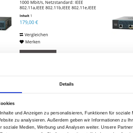
1000 Mbit/s, Netzstandard: IEEE
802.11a,IEEE 802.11b,IEEE 802.11e,IEEE
802.11g,IEEE 802.11h,IEEE 802.11n,IEEE
Inhalt
1
802.1Q,IEEE..., Ethernet LAN
179,00 €
Datentransferraten: 10,100,1000...
Vergleichen
Merken
DETAILS
Details
CISCO AIR-CT2504-HA-K9
Cookies
Einrichtung und Management eines
mobilen Netzwerks können erhebliche
nhalte und Anzeigen zu personalisieren, Funktionen für soziale
Betriebsausgaben verursachen. Durch
Website zu analysieren. Außerdem geben wir Informationen zu I
die Vereinfachung von Bereitstellung,
Betrieb und Management des
r soziale Medien, Werbung und Analysen weiter. Unsere Partner
Inhalt
1
Netzwerks können Sie Ihre Kunden bei