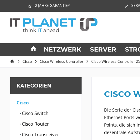
2 JAHRE GARANTIE*
SERV
NETZWERK
SERVER
STR
Cisco
Cisco Wireless Controller
Cisco Wireless Controller 2
KATEGORIEN
CISCO 
Cisco
Die Serie der Cis
Cisco Switch
Ethernet-Ports we
Cisco Router
Points, die sich
dezentrale Aufst
Cisco Transceiver