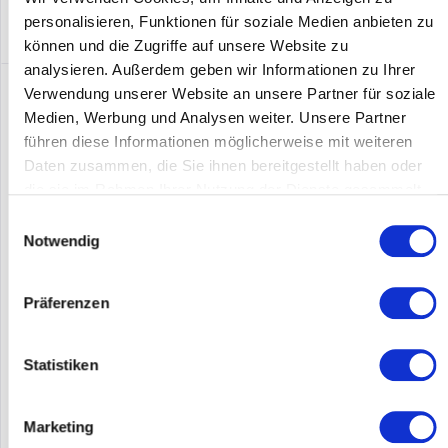
personalisieren, Funktionen für soziale Medien anbieten zu
können und die Zugriffe auf unsere Website zu
analysieren. Außerdem geben wir Informationen zu Ihrer
Verwendung unserer Website an unsere Partner für soziale
Medien, Werbung und Analysen weiter. Unsere Partner
führen diese Informationen möglicherweise mit weiteren
Daten zusammen, die Sie ihnen bereitgestellt haben oder
die sie im Rahmen Ihrer Nutzung der Dienste gesammelt
haben.
Einwilligungsauswahl
Notwendig
CISCO QSFP-4SFP10G-CU3M
Präferenzen
Cisco QSFP - 4xSFP10G, 3m. Kabellänge: 3 m, Anschluss 1:
QSFP+, Anschluss 2: 4 x SFP+
Statistiken
Inhalt
1
Marketing
95,00 €