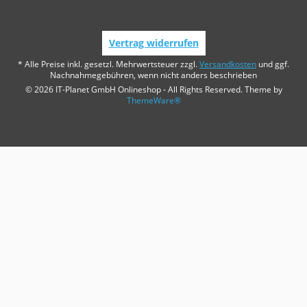
Vertrag widerrufen
* Alle Preise inkl. gesetzl. Mehrwertsteuer zzgl.
Versandkosten
und ggf.
Nachnahmegebühren, wenn nicht anders beschrieben
© 2026 IT-Planet GmbH Onlineshop - All Rights Reserved. Theme by
ThemeWare®