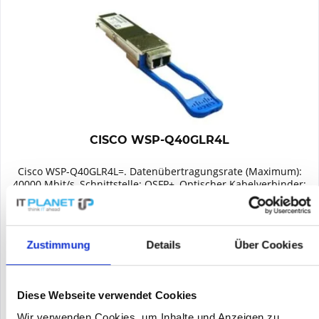
CISCO WSP-Q40GLR4L
Cisco WSP-Q40GLR4L=. Datenübertragungsrate (Maximum):
40000 Mbit/s, Schnittstelle: QSFP+, Optischer Kabelverbinder:
LC. Kabeltyp: Faseroptik, unterstütze optische Kabel-
Durchmesser: 9/125, Wellenlänge: 1310 nm. Zertifizierung:
MSA....
Inhalt
1
109,00 €
Zustimmung
Details
Über Cookies
Merken
Diese Webseite verwendet Cookies
DETAILS
Wir verwenden Cookies, um Inhalte und Anzeigen zu