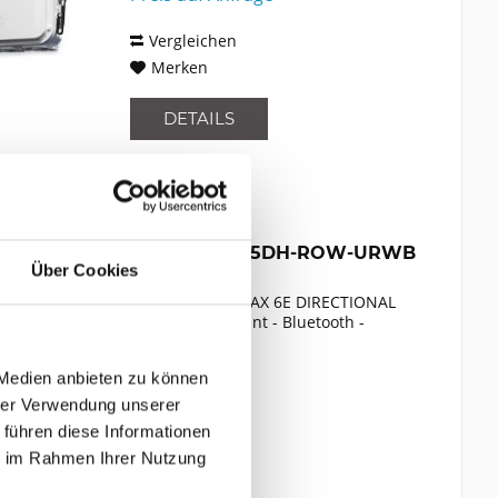
Vergleichen
Merken
DETAILS
CISCO IW9165DH-ROW-URWB
Über Cookies
Cisco IW9165 11AX 6E DIRECTIONAL
ANT - Access Point - Bluetooth -
Catalyst
 Medien anbieten zu können
Inhalt
1
hrer Verwendung unserer
1.199,00 €
 führen diese Informationen
ie im Rahmen Ihrer Nutzung
Vergleichen
Merken