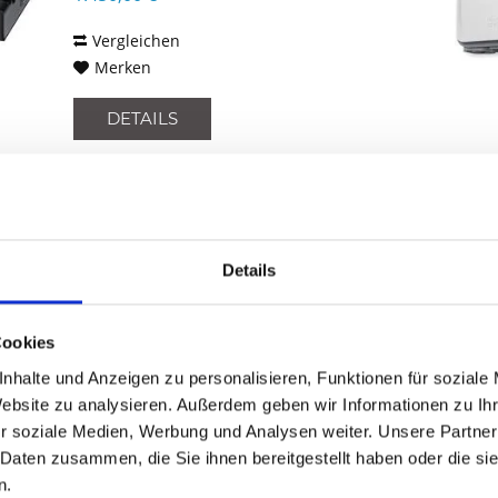
Vergleichen
Merken
DETAILS
CISCO IW9165E-E-URWB
Details
Cisco IW9165 11AX 6E 4 RF PORTS E -
Access Point - Koaxial
Cookies
nhalte und Anzeigen zu personalisieren, Funktionen für soziale
Inhalt
1
Website zu analysieren. Außerdem geben wir Informationen zu I
Preis auf Anfrage
r soziale Medien, Werbung und Analysen weiter. Unsere Partner
 Daten zusammen, die Sie ihnen bereitgestellt haben oder die s
Vergleichen
n.
Merken