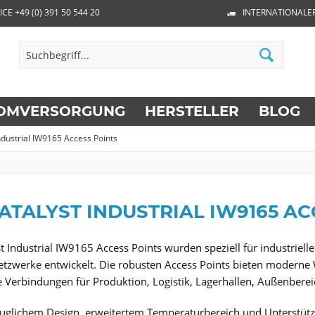
ICE +49 (0) 391 50 544 20
INTERNATIONALE
OMVERSORGUNG
HERSTELLER
BLOG
ndustrial IW9165 Access Points
ATALYST INDUSTRIAL IW9165 AC
st Industrial IW9165 Access Points wurden speziell für industr
zwerke entwickelt. Die robusten Access Points bieten moderne W
e Verbindungen für Produktion, Logistik, Lagerhallen, Außenberei
auglichem Design, erweitertem Temperaturbereich und Unterstütz