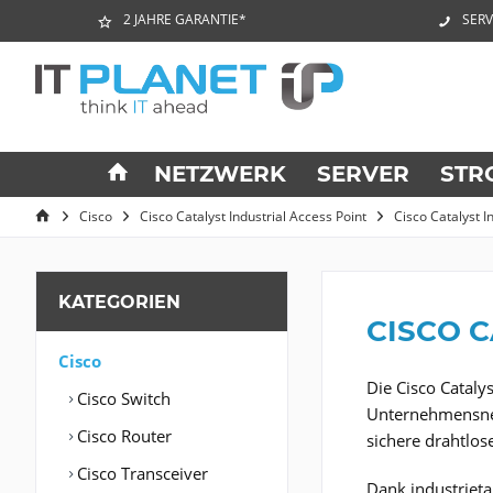
2 JAHRE GARANTIE*
SERV
NETZWERK
SERVER
STR
Cisco
Cisco Catalyst Industrial Access Point
Cisco Catalyst I
KATEGORIEN
CISCO C
Cisco
Die Cisco Cataly
Cisco Switch
Unternehmensnet
Cisco Router
sichere drahtlos
Cisco Transceiver
Dank industriet