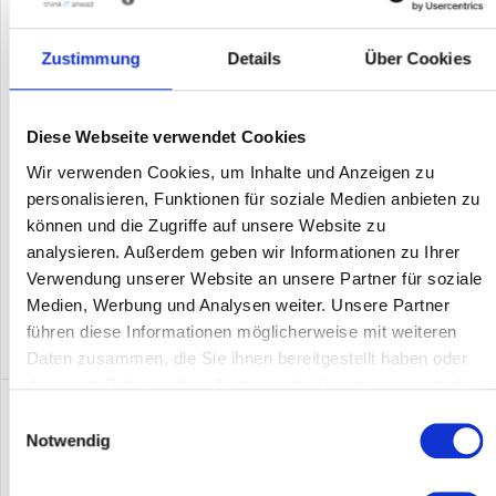
CISCO IW9167EH-E-WGB
Zustimmung
Details
Über Cookies
Cisco IW9167 11AX 6E AP 8 RF PORTS E - Access Point - Koaxial
Diese Webseite verwendet Cookies
Inhalt
1
Wir verwenden Cookies, um Inhalte und Anzeigen zu
Preis auf Anfrage
personalisieren, Funktionen für soziale Medien anbieten zu
können und die Zugriffe auf unsere Website zu
Merken
analysieren. Außerdem geben wir Informationen zu Ihrer
Verwendung unserer Website an unsere Partner für soziale
DETAILS
Medien, Werbung und Analysen weiter. Unsere Partner
führen diese Informationen möglicherweise mit weiteren
Daten zusammen, die Sie ihnen bereitgestellt haben oder
die sie im Rahmen Ihrer Nutzung der Dienste gesammelt
haben.
Einwilligungsauswahl
Notwendig