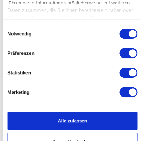
führen diese Informationen möglicherweise mit weiteren
Daten zusammen, die Sie ihnen bereitgestellt haben oder
Datalogic HERBO DE1011-SR-K 1D DEC USB KBD DEMOKIT -
die sie im Rahmen Ihrer Nutzung der Dienste gesammelt
Barcode-Scanner
haben.
Einwilligungsauswahl
Notwendig
Inhalt
1
Preis auf Anfrage
Präferenzen
Merken
Statistiken
DETAILS
Marketing
Alle zulassen