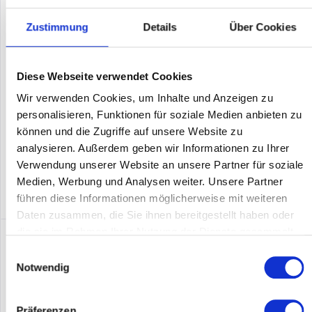
Zustimmung
Details
Über Cookies
Datalogic QD2131. Typ: Tragbares Barcodelesegerät, Scanner-
Typ: 1D, Lineare (1D) Barcodes unterstützt: GS1 DataBar
Expanded, GS1 DataBar Omnidirectional.
Übertragungstechnik: Kabelgebunden, Standard-
Diese Webseite verwendet Cookies
Schnittstellen: Tastaturkeil....
Inhalt
1
Wir verwenden Cookies, um Inhalte und Anzeigen zu
Preis auf Anfrage
personalisieren, Funktionen für soziale Medien anbieten zu
Merken
können und die Zugriffe auf unsere Website zu
analysieren. Außerdem geben wir Informationen zu Ihrer
DETAILS
Verwendung unserer Website an unsere Partner für soziale
Medien, Werbung und Analysen weiter. Unsere Partner
führen diese Informationen möglicherweise mit weiteren
Daten zusammen, die Sie ihnen bereitgestellt haben oder
die sie im Rahmen Ihrer Nutzung der Dienste gesammelt
haben.
Einwilligungsauswahl
Notwendig
Präferenzen