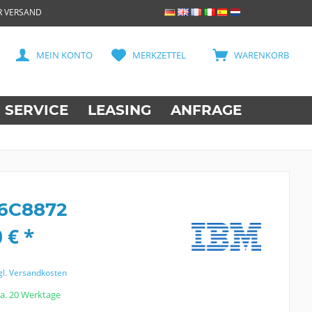
R VERSAND
MEIN KONTO
MERKZETTEL
WARENKORB
SERVICE
LEASING
ANFRAGE
6C8872
 € *
gl. Versandkosten
ca. 20 Werktage