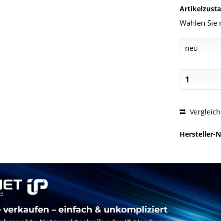
Artikelzust
Wählen Sie 
PREIS
Vergleic
Hersteller-N