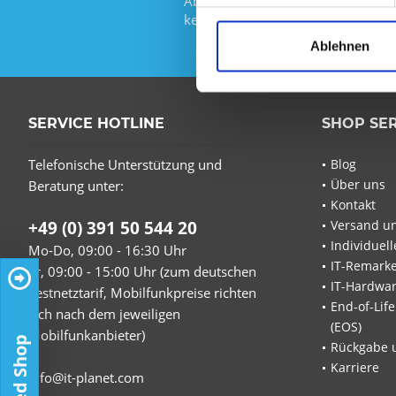
Abonnieren Sie den kostenlosen Ne
keine Neuigkeit oder Aktion mehr 
Ablehnen
SERVICE HOTLINE
SHOP SE
Telefonische Unterstützung und
Blog
Über uns
Beratung unter:
Kontakt
+49 (0) 391 50 544 20
Versand u
Individuel
Mo-Do, 09:00 - 16:30 Uhr
IT-Remarke
Fr, 09:00 - 15:00 Uhr (zum deutschen
IT-Hardwa
Festnetztarif, Mobilfunkpreise richten
End-of-Lif
sich nach dem jeweiligen
(EOS)
Mobilfunkanbieter)
Trusted Shop
Rückgabe 
Karriere
info@it-planet.com