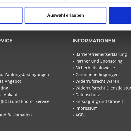
wsletter und verpassen Sie
von IT-Planet Onlineshop.
Die
Datenschutzbestimmun
Auswahl erlauben
RVICE
INFORMATIONEN
Ich ha
Barrierefreiheitserklärung
zu.*
Partner und Sponsoring
Felder mit
Sicherheitshinweise
Senden
nd Zahlungsbedingungen
Garantiebedingungen
les Angebot
Widerrufsrecht Waren
ting
Widerrufsrecht Dienstleistu
re Ankauf
Datenschutz
e (EOL) und End-of-Service
Entsorgung und Umwelt
Impressum
und Reklamation
AGBs