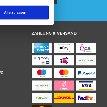
gen
habe ich zur Kenntnis genommen.
Alle zulassen
ZAHLUNG & VERSAND
be die
Datenschutzerklärung
verstanden und stimme
 * sind Pflichtfelder
ng