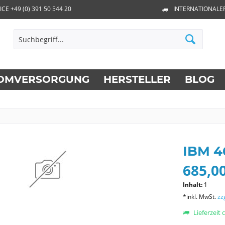
ICE +49 (0) 391 50 544 20
INTERNATIONALE
OMVERSORGUNG
HERSTELLER
BLOG
IBM 4
685,00
Inhalt:
1
*inkl. MwSt.
zz
Lieferzeit 