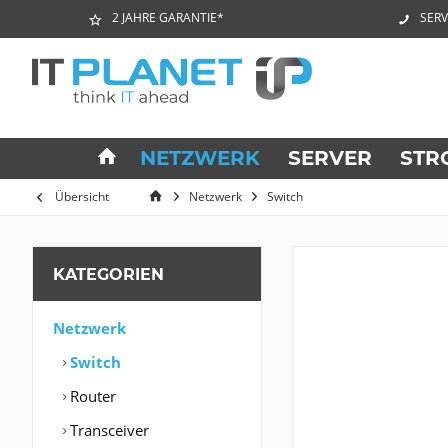
2 JAHRE GARANTIE*
SERV
NETZWERK
SERVER
STR
Übersicht
Netzwerk
Switch
KATEGORIEN
Netzwerk
Switch
Router
Transceiver