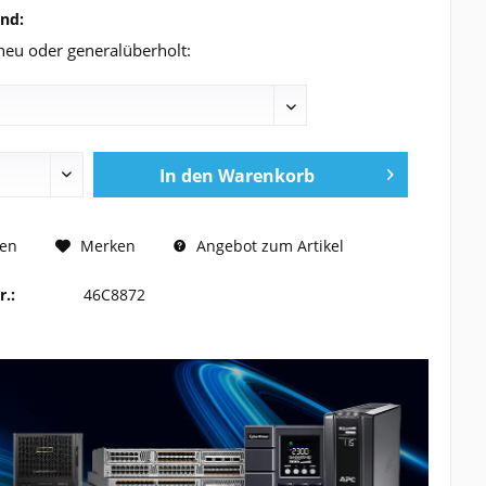
and:
neu oder generalüberholt:
In den
Warenkorb
 ANFRAGEN
hen
Merken
Angebot zum Artikel
r.:
46C8872