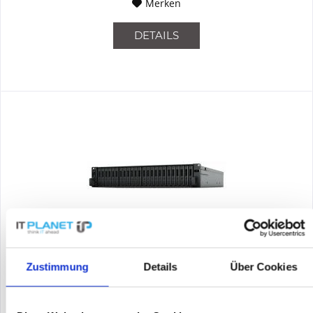
Merken
DETAILS
SYNOLOGY FS3410
Zustimmung
Details
Über Cookies
Synology FlashStation FS3410. Typ: Speicherserver.
Gehäusetyp: Rack (2U). Geräteklasse: Großunternehmen.
Prozessorfamilie: Intel® Xeon® D, Prozessor: D-1541,