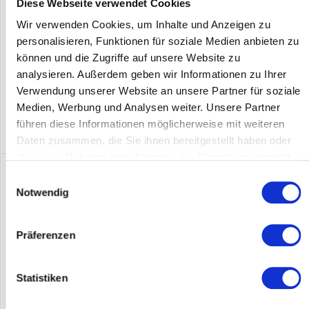
Diese Webseite verwendet Cookies
Prozessor-Taktfrequenz: 2,1 GHz. Speicherkapazität: 16 GB,
Interner...
Inhalt
1
Wir verwenden Cookies, um Inhalte und Anzeigen zu
Preis auf Anfrage
personalisieren, Funktionen für soziale Medien anbieten zu
können und die Zugriffe auf unsere Website zu
Merken
analysieren. Außerdem geben wir Informationen zu Ihrer
Verwendung unserer Website an unsere Partner für soziale
DETAILS
Medien, Werbung und Analysen weiter. Unsere Partner
führen diese Informationen möglicherweise mit weiteren
Daten zusammen, die Sie ihnen bereitgestellt haben oder
die sie im Rahmen Ihrer Nutzung der Dienste gesammelt
haben.
Einwilligungsauswahl
Notwendig
Präferenzen
Statistiken
SYNOLOGY FS3600