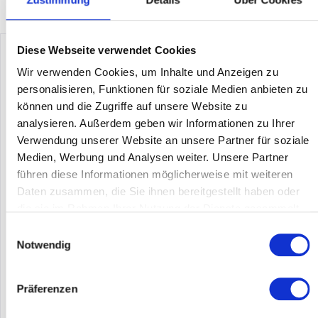
Diese Webseite verwendet Cookies
Wir verwenden Cookies, um Inhalte und Anzeigen zu
personalisieren, Funktionen für soziale Medien anbieten zu
können und die Zugriffe auf unsere Website zu
analysieren. Außerdem geben wir Informationen zu Ihrer
Verwendung unserer Website an unsere Partner für soziale
Medien, Werbung und Analysen weiter. Unsere Partner
führen diese Informationen möglicherweise mit weiteren
SYNOLOGY FS3600
Daten zusammen, die Sie ihnen bereitgestellt haben oder
die sie im Rahmen Ihrer Nutzung der Dienste gesammelt
Synology FlashStation FS3600. Typ: NAS. Gehäusetyp: Rack
haben.
Einwilligungsauswahl
(2U). Geräteklasse: Kleines & Mittleres Unternehmen.
Prozessorfamilie: Intel® Xeon® D, Prozessor: D-1567,
Notwendig
Prozessor-Taktfrequenz: 2,1 GHz. Speicherkapazität: 16 GB,
Interner...
Inhalt
1
Präferenzen
12.333,40 €