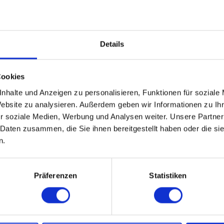
heute einen beeindruckenden Service
bieten. Der MC40 besticht durch sein
Inhalt
1
elegantes Design, das den beliebtesten
Preis auf Anfrage
Verbraucherprodukten...
Details
Vergleichen
Merken
Cookies
DETAILS
nhalte und Anzeigen zu personalisieren, Funktionen für soziale
Website zu analysieren. Außerdem geben wir Informationen zu I
r soziale Medien, Werbung und Analysen weiter. Unsere Partner
 Daten zusammen, die Sie ihnen bereitgestellt haben oder die s
n.
Präferenzen
Statistiken
wsletter und verpassen Sie
von IT-Planet Onlineshop.
Die
Datenschutzbestimmun