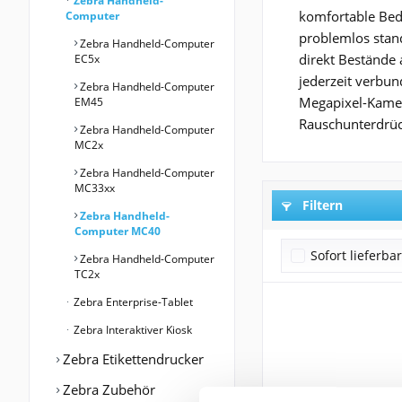
Zebra Handheld-
komfortable Bedi
Computer
problemlos stan
Zebra Handheld-Computer
direkt Bestände
EC5x
jederzeit verbun
Zebra Handheld-Computer
Megapixel-Kamer
EM45
Rauschunterdrück
Zebra Handheld-Computer
MC2x
Zebra Handheld-Computer
MC33xx
Filtern
Zebra Handheld-
Computer MC40
Sofort lieferba
Zebra Handheld-Computer
TC2x
Zebra Enterprise-Tablet
Zebra Interaktiver Kiosk
Zebra Etikettendrucker
Zebra Zubehör