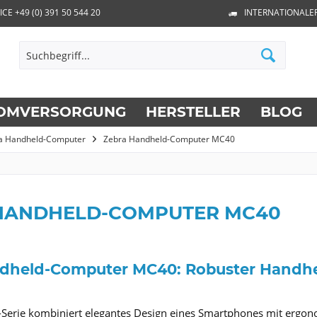
ICE +49 (0) 391 50 544 20
INTERNATIONALE
OMVERSORGUNG
HERSTELLER
BLOG
a Handheld-Computer
Zebra Handheld-Computer MC40
HANDHELD-COMPUTER MC40
dheld-Computer MC40: Robuster Handhe
Serie kombiniert elegantes Design eines Smartphones mit ergon