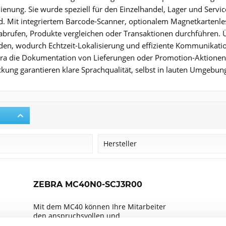
enung. Sie wurde speziell für den Einzelhandel, Lager und Servic
d. Mit integriertem Barcode-Scanner, optionalem Magnetkartenle
 abrufen, Produkte vergleichen oder Transaktionen durchführen.
den, wodurch Echtzeit-Lokalisierung und effiziente Kommunikatio
a die Dokumentation von Lieferungen oder Promotion-Aktionen. 
ung garantieren klare Sprachqualität, selbst in lauten Umgebun
r
Hersteller
Zebra
ZEBRA MC40N0-SCJ3R00
Mit dem MC40 können Ihre Mitarbeiter
den anspruchsvollen und
technologisch versierten Kunden von