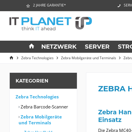
2 JAHRE GARANTIE*
SERV
NETZWERK
SERVER
STR
Zebra Technologies
Zebra Mobilgeräte und Terminals
Zebr
KATEGORIEN
ZEBRA 
Zebra Technologies
Zebra Barcode-Scanner
Zebra Han
Zebra Mobilgeräte
Einsatz
und Terminals
Die Zebra MC40-