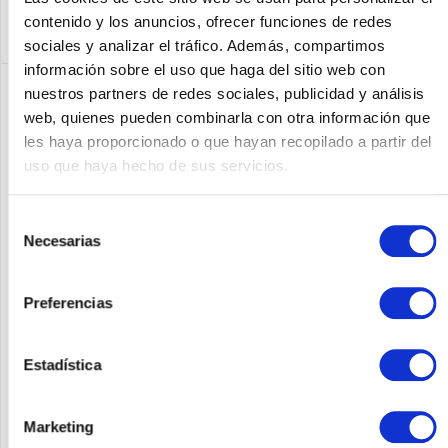
contenido y los anuncios, ofrecer funciones de redes
sociales y analizar el tráfico. Además, compartimos
información sobre el uso que haga del sitio web con
nuestros partners de redes sociales, publicidad y análisis
web, quienes pueden combinarla con otra información que
les haya proporcionado o que hayan recopilado a partir del
uso que haya hecho de sus servicios.
Selección
Necesarias
de
consentimiento
APC AP8959EU3
Preferencias
AP8959EU3 | APC Switched Rack Power Distribution Units
(PDUs) ermöglichen eine umfassende Steuerung der
Estadística
Stromversorgung von Systemen und eine aktive Überwachung.
Die ferngesteuerten Ausgänge ermöglichen das
Ein-/Ausschalten für...
Contenido
1
Marketing
Precio a petición