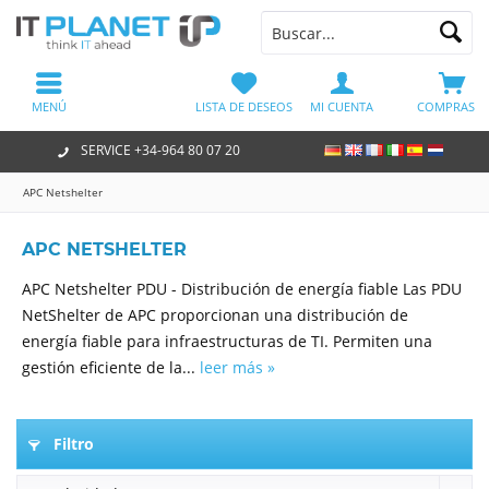
MENÚ
LISTA DE DESEOS
MI CUENTA
COMPRAS
SERVICE +34-964 80 07 20
APC Netshelter
APC NETSHELTER
APC Netshelter PDU - Distribución de energía fiable Las PDU
NetShelter de APC proporcionan una distribución de
energía fiable para infraestructuras de TI. Permiten una
gestión eficiente de la...
leer más »
Filtro