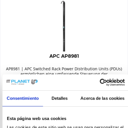
APC AP8981
AP8981 | APC Switched Rack Power Distribution Units (PDUs)
ermöglichen eine umfassende Steuerung der
Stromversorgung von Systemen und eine aktive Überwachung.
Die ferngesteuerten Ausgänge ermöglichen das
Ein-/Ausschalten für...
Contenido
1
Precio a petición
Consentimiento
Detalles
Acerca de las cookies
Recordar
Esta página web usa cookies
DETALLES
Las cookies de este sitio web se usan para personalizar el