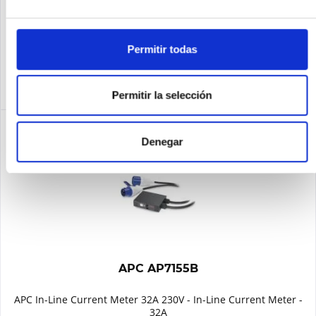
Recordar
Permitir todas
DETALLES
Permitir la selección
Denegar
APC AP7155B
APC In-Line Current Meter 32A 230V - In-Line Current Meter -
32A