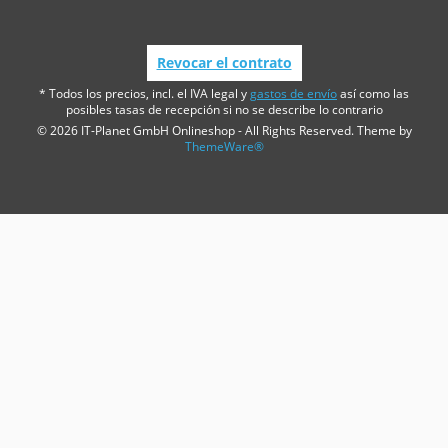
Revocar el contrato
* Todos los precios, incl. el IVA legal y
gastos de envío
así como las
posibles tasas de recepción si no se describe lo contrario
© 2026 IT-Planet GmbH Onlineshop - All Rights Reserved. Theme by
ThemeWare®