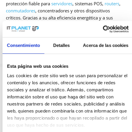
protección fiable para
servidores
, sistemas POS,
routers
,
conmutadores
, concentradores y otros dispositivos
críticos. Gracias a su alta eficiencia energética y a sus
flexibles opciones de aplicación, son la elección perfecta
para entornos informáticos exigentes.
Consentimiento
Detalles
Acerca de las cookies
Fuentes de alimentación
personalizadas para cada necesidad
Millones de profesionales de TI confían en Smart-UPS
Esta página web usa cookies
cuando se trata de proteger sistemas y datos importantes
Las cookies de este sitio web se usan para personalizar el
contra fallos y garantizar un suministro eléctrico fiable,
contenido y los anuncios, ofrecer funciones de redes
eficiente y seguro. Los sistemas están disponibles en
sociales y analizar el tráfico. Además, compartimos
diferentes versiones y categorías (Entry Level, Standard y
información sobre el uso que haga del sitio web con
Extended Run). Hay un modelo Smart-UPS adecuado para
nuestros partners de redes sociales, publicidad y análisis
cada aplicación y cada presupuesto.
web, quienes pueden combinarla con otra información que
APC SMC1000IC
APC SMC1500I
les haya proporcionado o que hayan recopilado a partir del
Protección fiable desde los modelos
uso que haya hecho de sus servicios.
Contenido
1
Contenido
1
básicos hasta los estándar
449,00 €
Precio a petición