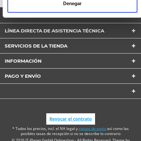
garantizando un suministro eléctrico ininterrumpido
Denegar
durante un periodo de tiempo más largo.
BOLETÍN DE NOTICIAS
LÍNEA DIRECTA DE ASISTENCIA TÉCNICA
SERVICIOS DE LA TIENDA
INFORMACIÓN
PAGO Y ENVÍO
Revocar el contrato
* Todos los precios, incl. el IVA legal y
gastos de envío
así como las
posibles tasas de recepción si no se describe lo contrario
© 2026 IT-Planet GmbH Onlineshop - All Rights Reserved. Theme by