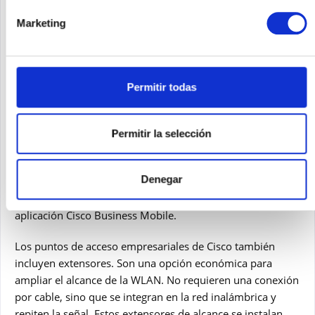
Los puntos de acceso de Cisco ofrecen WLAN según el
Marketing
estándar IEEE 802.11ac y, por tanto, una velocidad
máxima de 867 Mbps por canal.
Los puntos de acceso para pequeñas empresas de Cisco
Permitir todas
están preparados para integrarse fácilmente en la red. Por
ejemplo, los puntos de acceso de Cisco son compatibles
con PoE (Power over Ethernet) y no necesitan su propia
Permitir la selección
fuente de alimentación para funcionar si el conmutador
central también ofrece PoE y se hace cargo de la
Denegar
alimentación a través del puerto Gigabit Ethernet. La
configuración y la gestión son fáciles a través de la
aplicación Cisco Business Mobile.
Los puntos de acceso empresariales de Cisco también
incluyen extensores. Son una opción económica para
ampliar el alcance de la WLAN. No requieren una conexión
por cable, sino que se integran en la red inalámbrica y
repiten la señal. Estos extensores de alcance se instalan