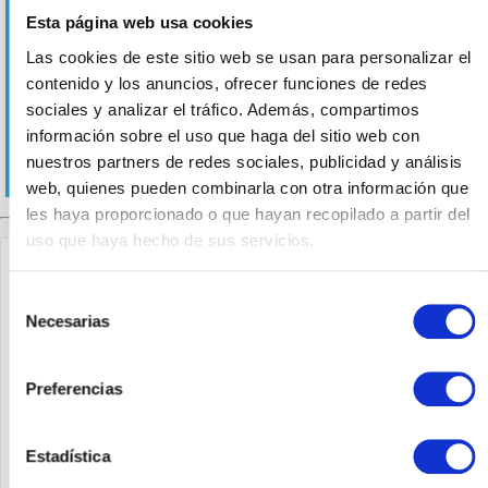
acceso
malla
Esta página web usa cookies
de la
Cisco
serie
Business
Las cookies de este sitio web se usan para personalizar el
200
100
contenido y los anuncios, ofrecer funciones de redes
de
Series
sociales y analizar el tráfico. Además, compartimos
Cisco
información sobre el uso que haga del sitio web con
Business
nuestros partners de redes sociales, publicidad y análisis
web, quienes pueden combinarla con otra información que
les haya proporcionado o que hayan recopilado a partir del
uso que haya hecho de sus servicios.
Puntos de acceso Cisco para empresas y
Selección
pequeñas empresas
Necesarias
de
consentimiento
Los puntos de acceso para pequeñas empresas de Cisco
Preferencias
son soluciones compactas diseñadas especialmente para
pequeñas empresas y zonas con poca carga de trabajo.
Estadística
Dependiendo del modelo, estos puntos de acceso de Cisco
están diseñados para menos de 50 y hasta 500 usuarios.