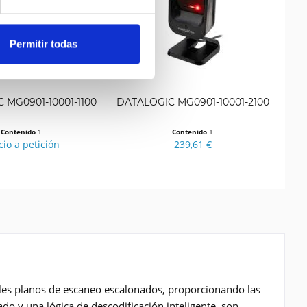
Permitir todas
 MG0901-10001-1100
DATALOGIC MG0901-10001-2100
D
Contenido
1
Contenido
1
cio a petición
239,61 €
ples planos de escaneo escalonados, proporcionando las
do y una lógica de descodificación inteligente, son