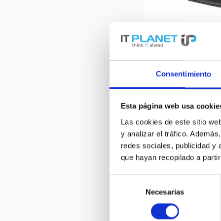
DATALOGIC M34
Contenid
Precio a pe
Consentimiento
Esta página web usa cookie
Datalogic Magell
Las cookies de este sitio we
y analizar el tráfico. Ademá
redes sociales, publicidad y
DATALOGIC
que hayan recopilado a parti
Selección
Necesarias
de
consentimiento