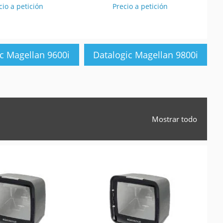
cio a petición
Precio a petición
c Magellan 9600i
Datalogic Magellan 9800i
Mostrar todo