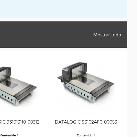
Mostrar todo
C 931013110-00312
DATALOGIC 931024110-00053
DA
Contenido
1
Contenido
1