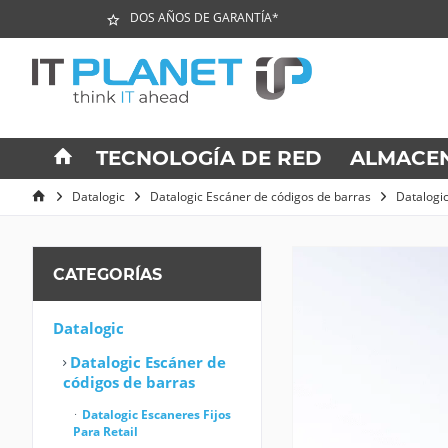
DOS AÑOS DE GARANTÍA*
TECNOLOGÍA DE RED
ALMACE
Datalogic
Datalogic Escáner de códigos de barras
Datalogic
CATEGORÍAS
Datalogic
Datalogic Escáner de
códigos de barras
Datalogic Escaneres Fijos
Para Retail