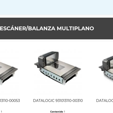
 ESCÁNER/BALANZA MULTIPLANO
3110-00053
DATALOGIC 931013110-00310
DATALOGI
o
1
Contenido
1