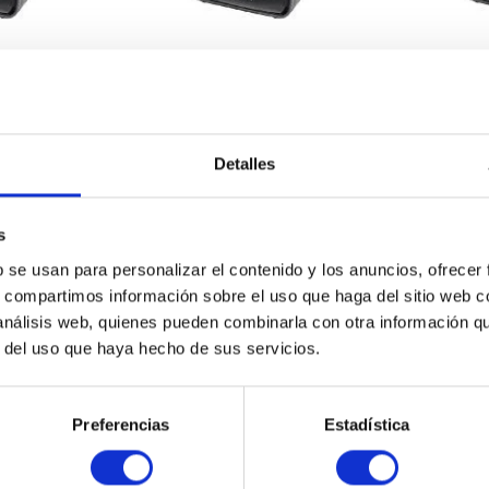
10-010200
DATALOGIC M3410-010200-
DATALOG
00403
o
1
Contenido
1
tición
488,41 €
Detalles
s
an 34xxVSi
Datalogic Magellan 35xxHSi
b se usan para personalizar el contenido y los anuncios, ofrecer
s, compartimos información sobre el uso que haga del sitio web 
 análisis web, quienes pueden combinarla con otra información q
 ESCÁNER EN MOSTRADOR
r del uso que haya hecho de sus servicios.
Preferencias
Estadística