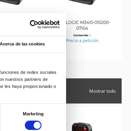
IC M3410-010200-
DATALOGIC M3410-010200-
D
00604
07104
Contenido
1
Contenido
1
471,07 €
Precio a petición
Acerca de las cookies
 funciones de redes sociales
con nuestros partners de
ue les haya proporcionado o
Mostrar todo
Marketing