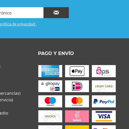
política de privacidad
.
PAGO Y ENVÍO
d
mercancías)
rvicio)
edio