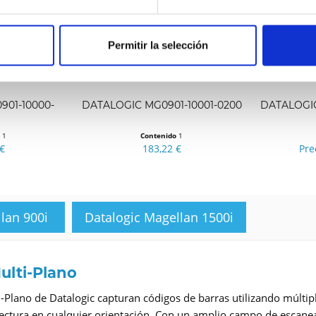
Permitir la selección
901-10000-
DATALOGIC MG0901-10001-0200
DATALOGIC
o
1
Contenido
1
€
183,22 €
Pre
lan 900i
Datalogic Magellan 1500i
ulti-Plano
-Plano de Datalogic capturan códigos de barras utilizando múlti
lectura en cualquier orientación. Con un amplio campo de escanea