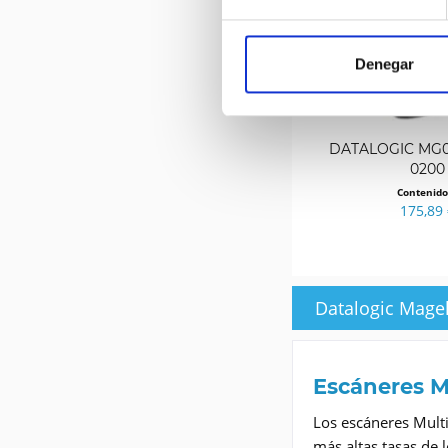
Denegar
DATALOGIC MG0
0200
Contenid
175,89 
Datalogic Magel
Escáneres M
Los escáneres Multi
más altas tasas de 