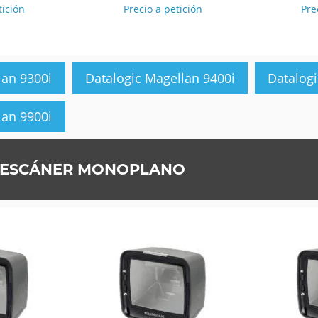
tición
Precio a petición
Pre
lan 9300i
Datalogic Magellan 9400i
Datalogi
lan 9900i
 ESCÁNER MONOPLANO