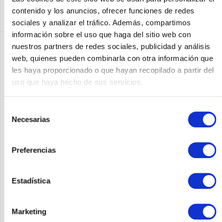
contenido y los anuncios, ofrecer funciones de redes
sociales y analizar el tráfico. Además, compartimos
información sobre el uso que haga del sitio web con
nuestros partners de redes sociales, publicidad y análisis
web, quienes pueden combinarla con otra información que
les haya proporcionado o que hayan recopilado a partir del
uso que haya hecho de sus servicios.
Selección
Necesarias
de
consentimiento
DATALOGIC 94R155625
Preferencias
Datalogic Rhino II. Diagonal de la pantalla: 25,4 cm (10"),
Resolución de la pantalla: 800 x 600 píxeles, Relación de
Estadística
aspecto: 4:3. Capacidad de almacenamiento: 4 GB, Capacidad
total de almacenamiento: 240 GB, Medios de
almacenamiento:...
Contenido
1
Marketing
Precio a petición