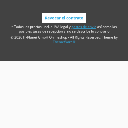
Revocar el contrato
* Todos los precios, incl. el IVA legal y
gastos de envío
así como las
posibles tasas de recepción si no se describe lo contrario
© 2026 IT-Planet GmbH Onlineshop - All Rights Reserved. Theme by
ThemeWare®